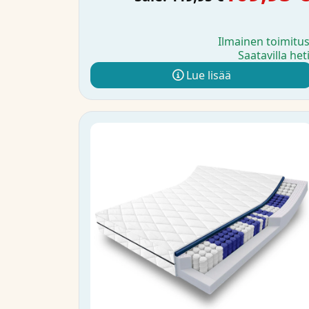
Ilmainen toimitu
Saatavilla het
Lue lisää