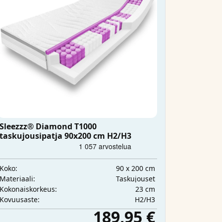
Sleezzz® Diamond T1000
taskujousipatja 90x200 cm H2/H3
90 x 200 cm
Koko:
Taskujouset
Materiaali:
23 cm
Kokonaiskorkeus:
H2/H3
Kovuusaste:
189,95 €