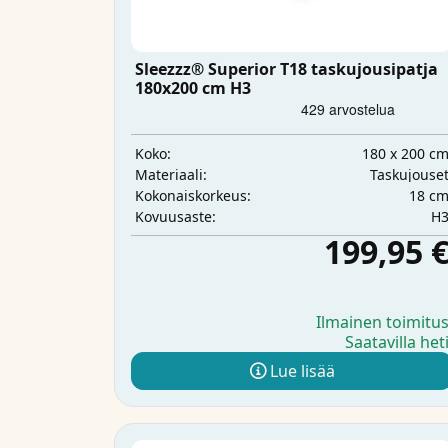
Sleezzz® Superior T18 taskujousipatja
180x200 cm H3
180 x 200 c
Koko:
Taskujouse
Materiaali:
18 c
Kokonaiskorkeus:
H
Kovuusaste:
199,95 
Ilmainen toimitu
Saatavilla het
Lue lisää