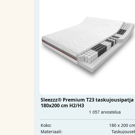
Sleezzz® Premium T23 taskujousipatja
180x200 cm H2/H3
180 x 200 c
Koko:
Taskujouse
Materiaali: