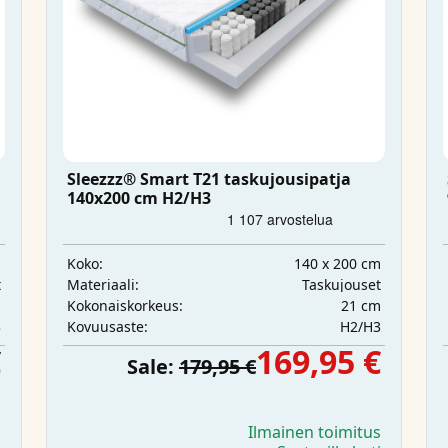
Sleezzz® Smart T21 taskujousipatja
140x200 cm H2/H3
m
140 x 200 cm
Koko:
t
Taskujouset
Materiaali:
m
21 cm
Kokonaiskorkeus:
3
H2/H3
Kovuusaste:
€
169,95 €
Sale:
179,95 €
s
Ilmainen toimitus