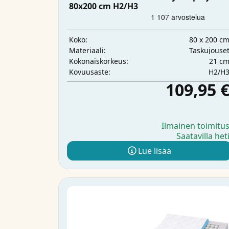
80x200 cm H2/H3
80 x 200 c
Koko:
Taskujouse
Materiaali:
21 c
Kokonaiskorkeus:
H2/H
Kovuusaste:
109,95 
Ilmainen toimitu
Saatavilla het
Lue lisää