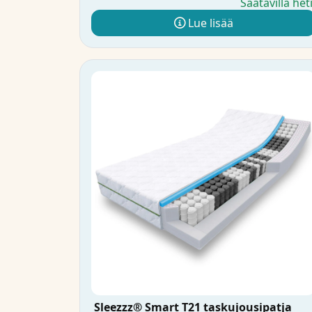
Saatavilla het
Lue lisää
Sleezzz® Smart T21 taskujousipatja