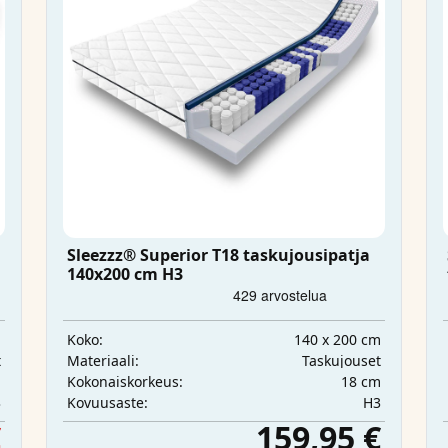
Sleezzz® Superior T18 taskujousipatja
140x200 cm H3
m
140 x 200 cm
Koko:
t
Taskujouset
Materiaali:
m
18 cm
Kokonaiskorkeus:
3
H3
Kovuusaste:
€
159,95 €