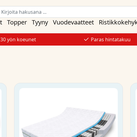
t
Topper
Tyyny
Vuodevaatteet
Ristikkokehy
30 yön koeunet
Paras hintatakuu