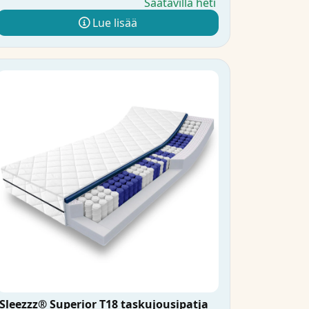
Saatavilla heti
Lue lisää
Sleezzz® Superior T18 taskujousipatja