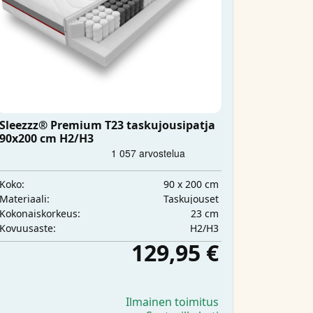
Sleezzz® Premium T23 taskujousipatja
90x200 cm H2/H3
90 x 200 cm
Koko:
Taskujouset
Materiaali:
23 cm
Kokonaiskorkeus:
H2/H3
Kovuusaste:
129,95 €
Ilmainen toimitus