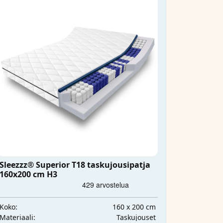
Sleezzz® Superior T18 taskujousipatja
160x200 cm H3
160 x 200 cm
Koko:
Taskujouset
Materiaali: