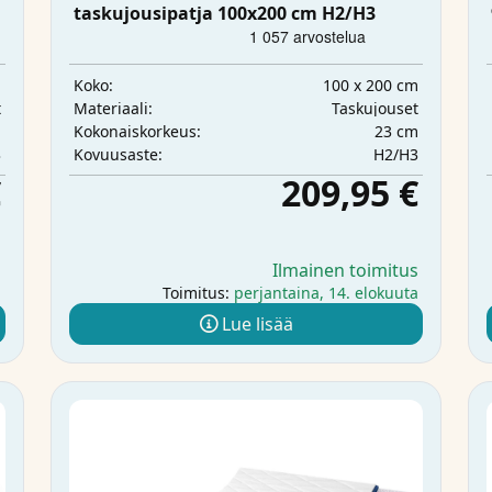
taskujousipatja 100x200 cm H2/H3
m
100 x 200 cm
Koko:
t
Taskujouset
Materiaali:
m
23 cm
Kokonaiskorkeus:
3
H2/H3
Kovuusaste:
€
209,95 €
s
Ilmainen toimitus
i
Toimitus:
perjantaina, 14. elokuuta
Lue lisää