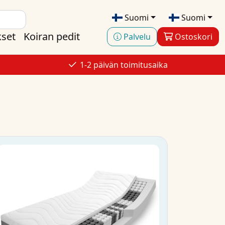
Suomi
Suomi
kset
Koiran pedit
Palvelu
Ostoskori
1-2 päivän toimitusaika