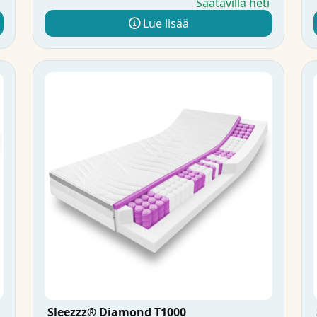
i
Saatavilla heti
Lue lisää
Sleezzz® Diamond T1000