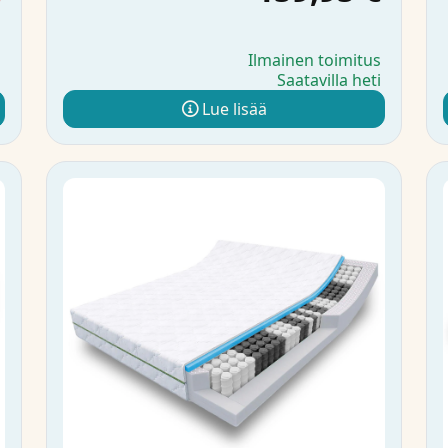
s
Ilmainen toimitus
i
Saatavilla heti
Lue lisää