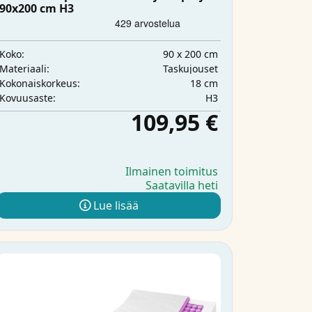
90x200 cm H3
90 x 200 cm
Koko:
Taskujouset
Materiaali:
18 cm
Kokonaiskorkeus:
H3
Kovuusaste:
109,95 €
Ilmainen toimitus
Saatavilla heti
Lue lisää