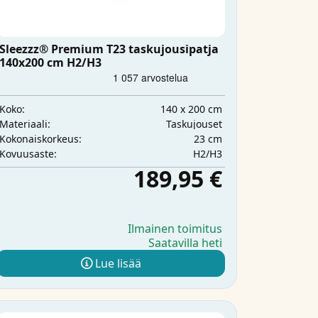
Sleezzz® Premium T23 taskujousipatja
140x200 cm H2/H3
140 x 200 cm
Koko:
Taskujouset
Materiaali:
23 cm
Kokonaiskorkeus:
H2/H3
Kovuusaste:
189,95 €
Ilmainen toimitus
Saatavilla heti
Lue lisää