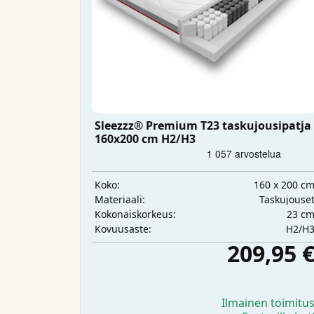
Sleezzz® Premium T23 taskujousipatja
160x200 cm H2/H3
160 x 200 c
Koko:
Taskujouse
Materiaali:
23 c
Kokonaiskorkeus:
H2/H
Kovuusaste:
209,95 
Ilmainen toimitu