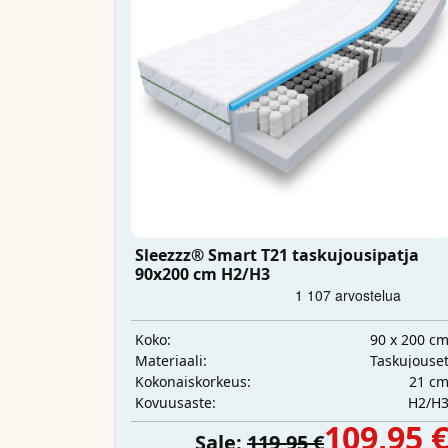
Sleezzz® Smart T21 taskujousipatja
90x200 cm H2/H3
90 x 200 c
Koko:
Taskujouse
Materiaali:
21 c
Kokonaiskorkeus:
H2/H
Kovuusaste:
109,95 
Sale:
119,95 €