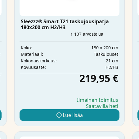
Sleezzz® Smart T21 taskujousipatja
180x200 cm H2/H3
m
180 x 200 cm
Koko:
t
Taskujouset
Materiaali:
m
21 cm
Kokonaiskorkeus:
3
H2/H3
Kovuusaste:
€
219,95 €
s
Ilmainen toimitus
i
Saatavilla heti
Lue lisää