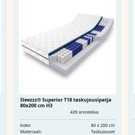
Sleezzz® Superior T18 taskujousipatja
80x200 cm H3
m
80 x 200 cm
Koko:
t
Taskujouset
Materiaali: