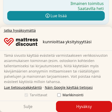
Ilmainen toimitus
Saatavilla heti
Lue lisää
Jatka hyväksymättä
kunnioittaa yksityisyyttäsi
Tämä sivusto käyttää evästeitä varmistaakseen verkkosivuston
asianmukaisen toiminnan (esim. ostoskorin kohteiden
tallentamiseksi tai kirjautumiseen). Niitä käytetään myös
kävijämäärien anonyymiin mittaamiseen tai räätälöityjen
palvelujen ja mainonnan tarjoamiseen. Voit poistaa nämä
evästeet käytöstä milloin tahansa.
·
Lue tietosuojakäytäntö
Näin Google käyttää tietojasi
Tarvittavat
Markkinointi
Sulje
Hyväksy