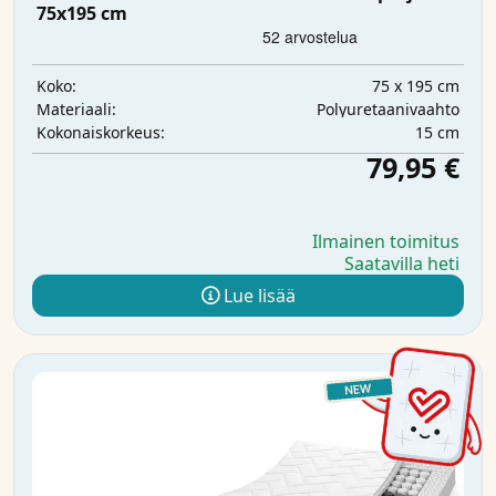
75x195 cm
75 x 195 cm
Koko:
Polyuretaanivaahto
Materiaali:
15 cm
Kokonaiskorkeus:
79,95 €
Ilmainen toimitus
Saatavilla heti
Lue lisää