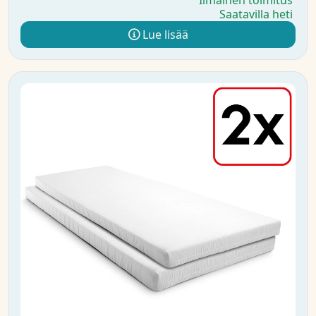
Ilmainen toimitus
Saatavilla heti
Lue lisää