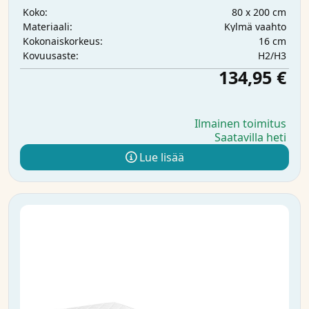
80 x 200 cm
Koko:
Kylmä vaahto
Materiaali:
16 cm
Kokonaiskorkeus:
H2/H3
Kovuusaste:
134,95 €
Ilmainen toimitus
Saatavilla heti
Lue lisää