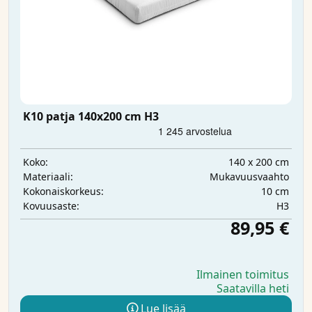
K10 patja 140x200 cm H3
140 x 200 cm
Koko:
Mukavuusvaahto
Materiaali:
10 cm
Kokonaiskorkeus:
H3
Kovuusaste:
89,95 €
Ilmainen toimitus
Saatavilla heti
Lue lisää