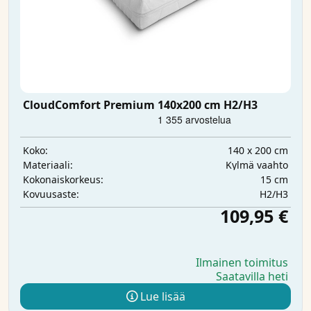
CloudComfort Premium 140x200 cm H2/H3
140 x 200 cm
Koko:
Kylmä vaahto
Materiaali:
15 cm
Kokonaiskorkeus:
H2/H3
Kovuusaste:
109,95 €
Ilmainen toimitus
Saatavilla heti
Lue lisää