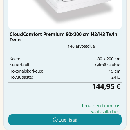
CloudComfort Premium 80x200 cm H2/H3 Twin
Twin
80 x 200 cm
Koko:
Kylmä vaahto
Materiaali:
15 cm
Kokonaiskorkeus:
H2/H3
Kovuusaste:
144,95 €
Ilmainen toimitus
Saatavilla heti
Lue lisää