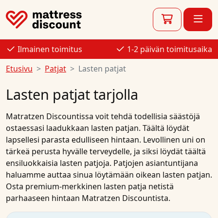
Ilmainen toimitus
1-2 päivän toimitusaika
Etusivu
Patjat
Lasten patjat
Lasten patjat tarjolla
Matratzen Discountissa
voit tehdä todellisia säästöjä
ostaessasi laadukkaan
lasten patjan
. Täältä löydät
lapsellesi parasta edulliseen hintaan. Levollinen uni on
tärkeä perusta hyvälle terveydelle, ja siksi
löydät
täältä
ensiluokkaisia
lasten patjoja
.
Patjojen
asiantuntijana
haluamme auttaa sinua löytämään oikean
lasten patjan
.
Osta
premium-merkkinen lasten patja
netistä
parhaaseen hintaan
Matratzen Discountista.