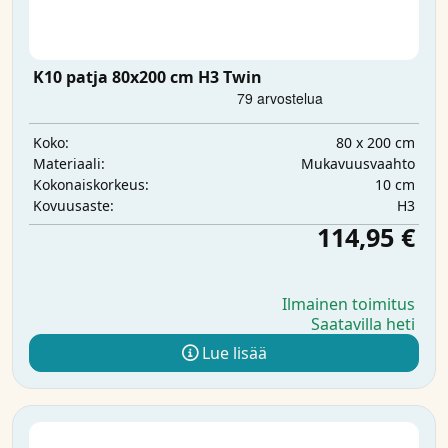
K10 patja 80x200 cm H3 Twin
80 x 200 cm
Koko:
Mukavuusvaahto
Materiaali:
10 cm
Kokonaiskorkeus:
H3
Kovuusaste:
114,95 €
Ilmainen toimitus
Saatavilla heti
Lue lisää