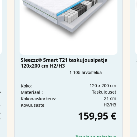
Sleezzz® Smart T21 taskujousipatja
120x200 cm H2/H3
m
120 x 200 cm
Koko:
o
Taskujouset
Materiaali:
m
21 cm
Kokonaiskorkeus:
3
H2/H3
Kovuusaste:
€
159,95 €