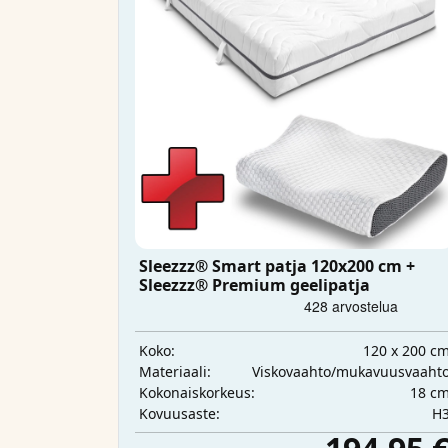
Sleezzz® Smart patja 120x200 cm +
Sleezzz® Premium geelipatja
120 x 200 c
Koko:
Viskovaahto/mukavuusvaaht
Materiaali:
18 c
Kokonaiskorkeus:
H
Kovuusaste: