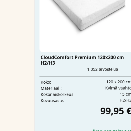
CloudComfort Premium 120x200 cm
H2/H3
120 x 200 c
Koko:
Kylmä vaaht
Materiaali:
15 c
Kokonaiskorkeus:
H2/H
Kovuusaste:
99,95 