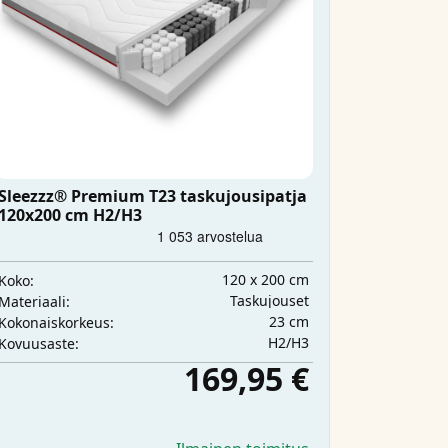
Sleezzz® Premium T23 taskujousipatja
120x200 cm H2/H3
120 x 200 cm
Koko:
Taskujouset
Materiaali:
23 cm
Kokonaiskorkeus:
H2/H3
Kovuusaste:
169,95 €