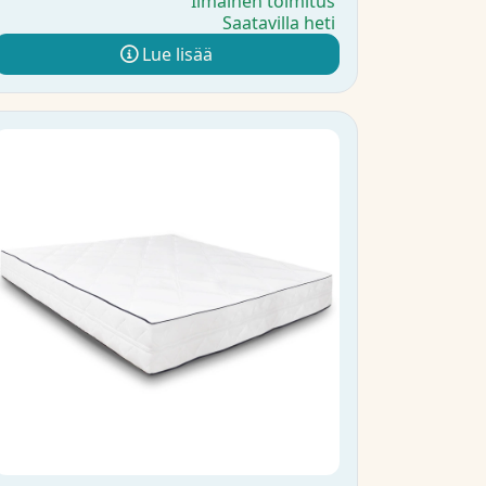
Ilmainen toimitus
Saatavilla heti
Lue lisää