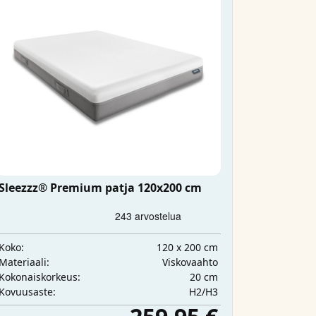
Sleezzz® Premium patja 120x200 cm
120 x 200 cm
Koko:
Viskovaahto
Materiaali:
20 cm
Kokonaiskorkeus:
H2/H3
Kovuusaste: