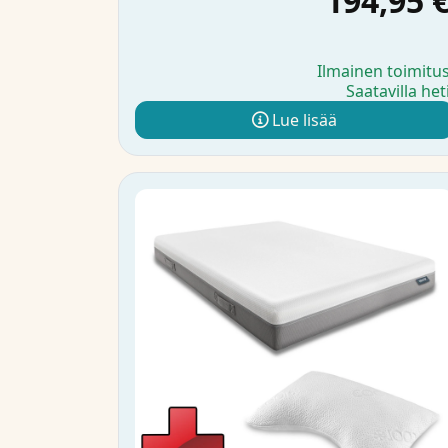
194,95 
Ilmainen toimitu
Saatavilla het
Lue lisää