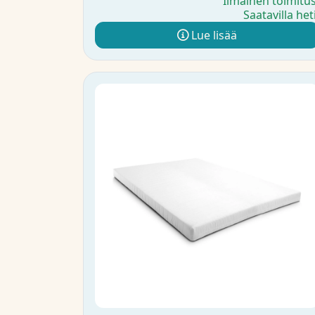
Ilmainen toimitu
Saatavilla het
Lue lisää