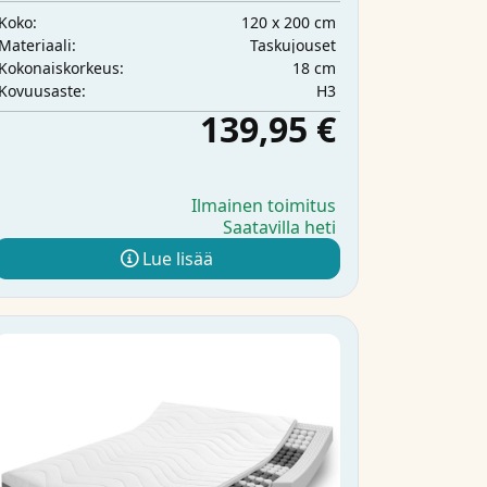
120 x 200 cm
Koko:
Taskujouset
Materiaali:
18 cm
Kokonaiskorkeus:
H3
Kovuusaste:
139,95 €
Ilmainen toimitus
Saatavilla heti
Lue lisää