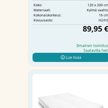
120 x 200 c
Koko:
Kylmä vaaht
Materiaali:
16 c
Kokonaiskorkeus:
H2/H
Kovuusaste:
89,95 
Ilmainen toimitu
Saatavilla het
Lue lisää