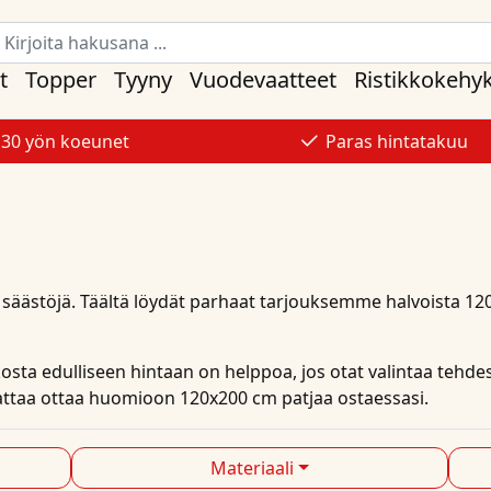
t
Topper
Tyyny
Vuodevaatteet
Ristikkokehy
30 yön koeunet
Paras hintatakuu
a säästöjä. Täältä löydät parhaat
tarjouksemme
halvoista
12
sta edulliseen hintaan on helppoa, jos otat valintaa teh
nnattaa ottaa huomioon 120x200 cm patjaa ostaessasi.
Materiaali