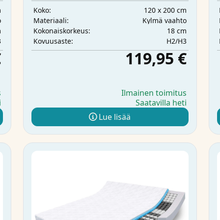
m
120 x 200 cm
Koko:
o
Kylmä vaahto
Materiaali:
m
18 cm
Kokonaiskorkeus:
3
H2/H3
Kovuusaste:
€
119,95 €
s
Ilmainen toimitus
i
Saatavilla heti
Lue lisää