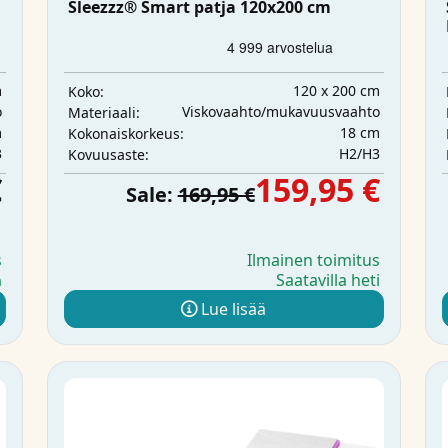
Sleezzz® Smart patja 120x200 cm
m
120 x 200 cm
Koko:
o
Viskovaahto/mukavuusvaahto
Materiaali:
m
18 cm
Kokonaiskorkeus:
3
H2/H3
Kovuusaste:
€
159,95 €
Sale:
169,95 €
s
Ilmainen toimitus
Saatavilla heti
a
Lue lisää