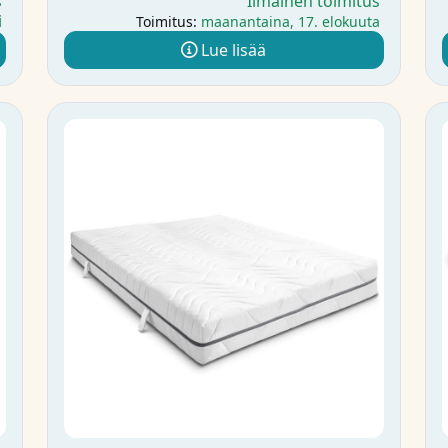
s
Ilmainen toimitus
i
Toimitus:
maanantaina, 17. elokuuta
Lue lisää