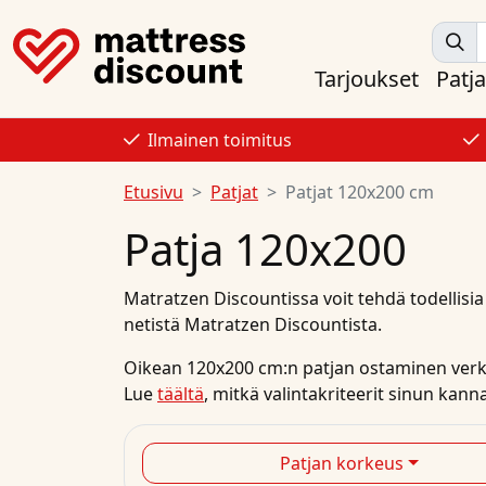
Tarjoukset
Patja
Ilmainen toimitus
Etusivu
Patjat
Patjat 120x200 cm
Patja 120x200
Matratzen Discountissa
voit tehdä todellisi
netistä
Matratzen Discountista.
Oikean 120x200 cm:n patjan ostaminen verko
Lue
täältä
, mitkä valintakriteerit sinun ka
Patjan korkeus