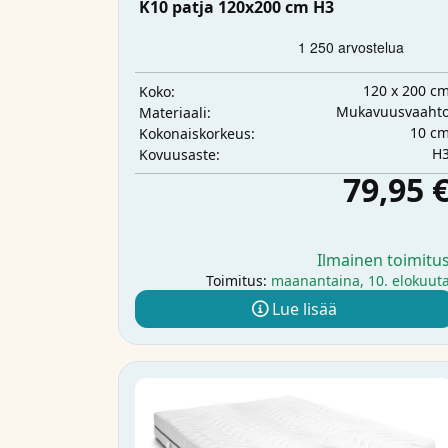
K10 patja 120x200 cm H3
120 x 200 c
Koko:
Mukavuusvaaht
Materiaali:
10 c
Kokonaiskorkeus:
H
Kovuusaste:
79,95 
Ilmainen toimitu
Toimitus:
maanantaina, 10. elokuut
Lue lisää