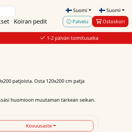
Suomi
Suomi
kset
Koiran pedit
Palvelu
Ostoskori
1-2 päivän toimitusaika
0x200
patjoista.
Osta
120x200 cm patja
dessäsi huomioon muutaman tärkeän seikan.
Kovuusaste