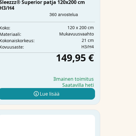
Sleezzz® Superior patja 120x200 cm
H3/H4
120 x 200 cm
Koko:
Mukavuusvaahto
Materiaali:
21 cm
Kokonaiskorkeus:
H3/H4
Kovuusaste:
149,95 €
Ilmainen toimitus
Saatavilla heti
Lue lisää