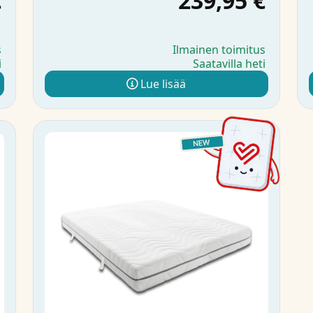
€
239,95 €
s
Ilmainen toimitus
i
Saatavilla heti
Lue lisää