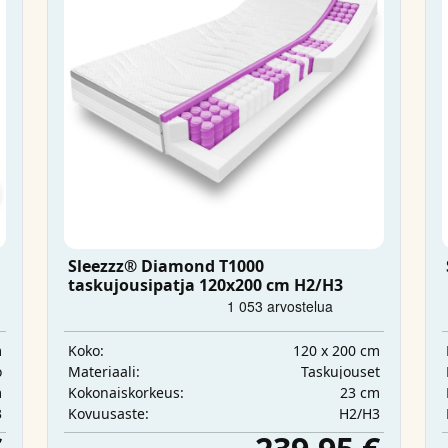
Sleezzz® Diamond T1000
taskujousipatja 120x200 cm H2/H3
m
120 x 200 cm
Koko:
o
Taskujouset
Materiaali:
m
23 cm
Kokonaiskorkeus:
3
H2/H3
Kovuusaste: