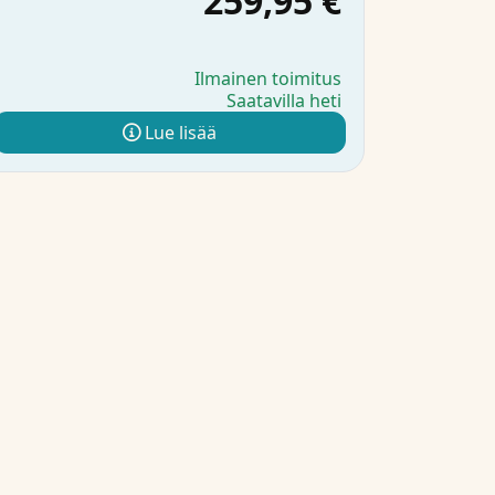
259,95 €
Ilmainen toimitus
Saatavilla heti
Lue lisää