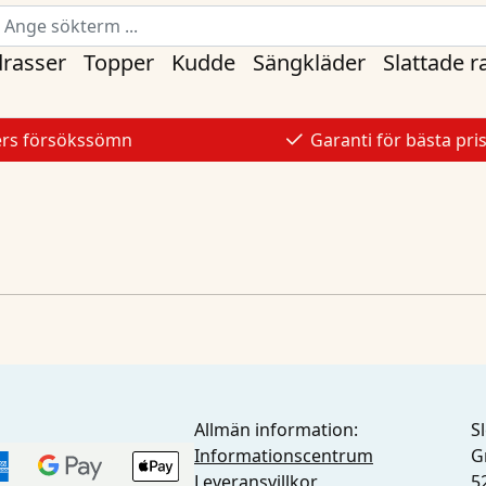
rasser
Topper
Kudde
Sängkläder
Slattade 
ers försökssömn
Garanti för bästa pri
Allmän information:
S
Informationscentrum
G
Leveransvillkor
5