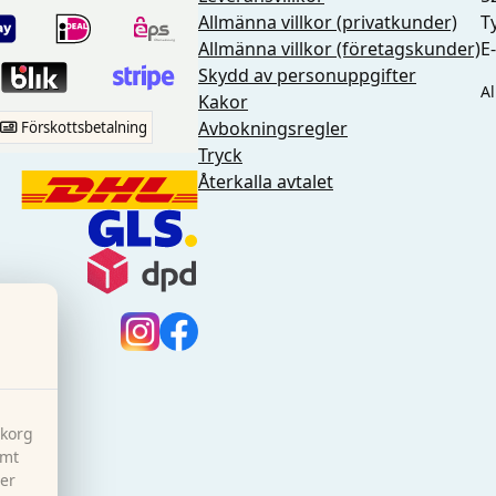
Allmänna villkor (privatkunder)
T
Allmänna villkor (företagskunder)
E
Skydd av personuppgifter
Al
Kakor
Avbokningsregler
Förskottsbetalning
Tryck
Återkalla avtalet
ukorg
ymt
ter