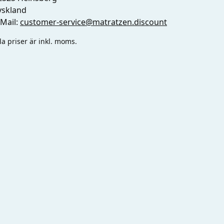
yskland
-Mail:
customer-service@matratzen.discount
la priser är inkl. moms.