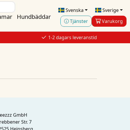
Svenska
Sverige
ramar
Hundbäddar
Tjänster
Varukorg
s
1-2 dagars leveranstid
leezzz GmbH
rebbener Str. 7
2525 Heinsberg