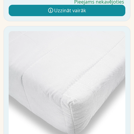
Pieejams nekavējoties
Uzzināt vairāk