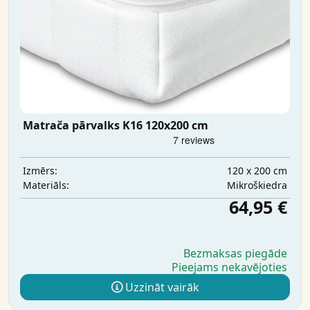
Matrača pārvalks K16 120x200 cm
120 x 200 cm
Izmērs:
Mikrošķiedra
Materiāls:
64,95 €
Bezmaksas piegāde
Pieejams nekavējoties
Uzzināt vairāk