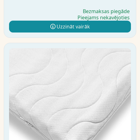
Bezmaksas piegāde
Pieejams nekavējoties
Uzzināt vairāk