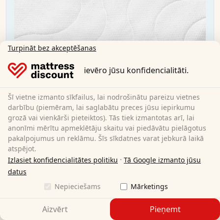
Turpināt bez akceptēšanas
ievēro jūsu konfidencialitāti.
Šī vietne izmanto sīkfailus, lai nodrošinātu pareizu vietnes
darbību (piemēram, lai saglabātu preces jūsu iepirkumu
grozā vai vienkārši pieteiktos). Tās tiek izmantotas arī, lai
anonīmi mērītu apmeklētāju skaitu vai piedāvātu pielāgotus
pakalpojumus un reklāmu. Šīs sīkdatnes varat jebkurā laikā
atspējot.
·
Izlasiet konfidencialitātes politiku
Tā Google izmanto jūsu
datus
Nepieciešams
Mārketings
CloudComfort Premium matrača pārvalks
160x200 cm
Aizvērt
Pieņemt