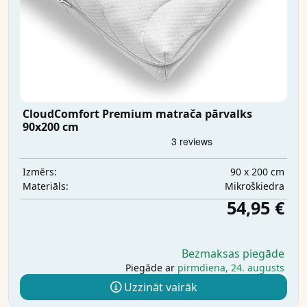
CloudComfort Premium matrača pārvalks
90x200 cm
90 x 200 cm
Izmērs:
Mikrošķiedra
Materiāls:
54,95 €
Bezmaksas piegāde
Piegāde ar
pirmdiena, 24. augusts
Uzzināt vairāk