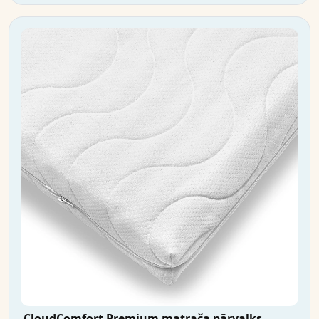
CloudComfort Premium matrača pārvalks