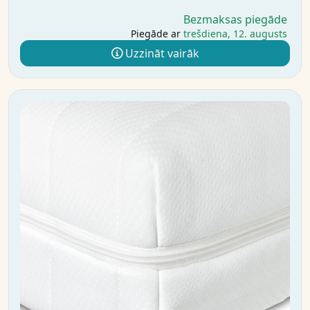
Bezmaksas piegāde
Piegāde ar
trešdiena, 12. augusts
Uzzināt vairāk