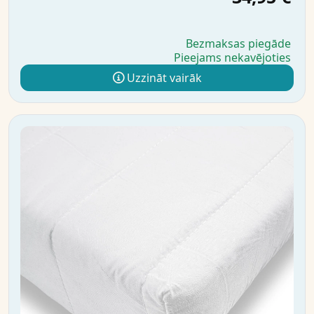
Bezmaksas piegāde
Pieejams nekavējoties
Uzzināt vairāk