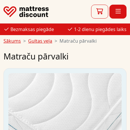
Bezmaksas piegāde
1-2 dienu piegādes laiks
Sākums
Gultas veļa
Matraču pārvalki
Matraču pārvalki