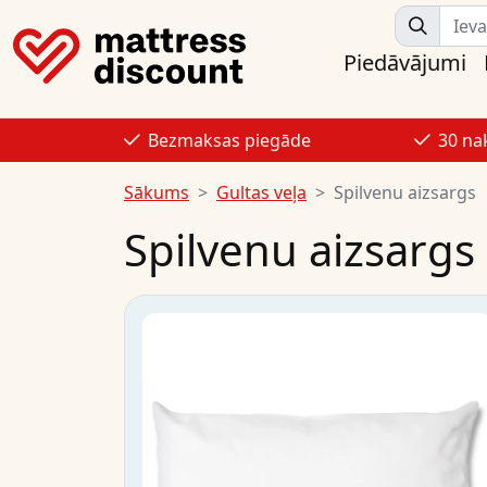
Piedāvājumi
Bezmaksas piegāde
30 na
Sākums
Gultas veļa
Spilvenu aizsargs
Spilvenu aizsargs