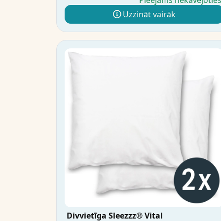
Pieejams nekavējotie
Uzzināt vairāk
Divvietīga Sleezzz® Vital