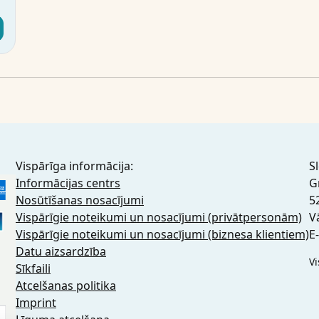
s
Vispārīga informācija:
S
Informācijas centrs
G
Nosūtīšanas nosacījumi
5
Vispārīgie noteikumi un nosacījumi (privātpersonām)
V
Vispārīgie noteikumi un nosacījumi (biznesa klientiem)
E
Datu aizsardzība
Vi
Sīkfaili
Atcelšanas politika
Imprint