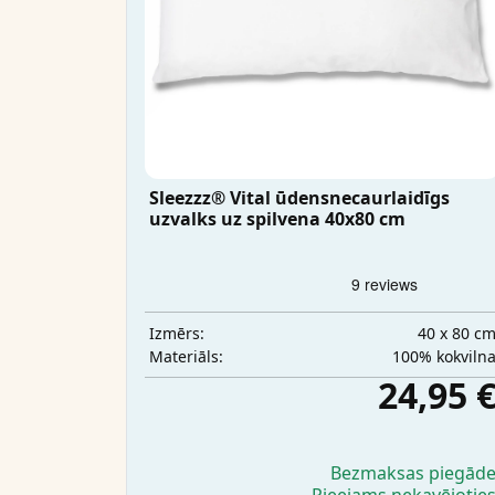
Sleezzz® Vital ūdensnecaurlaidīgs
uzvalks uz spilvena 40x80 cm
40 x 80 c
Izmērs:
100% kokviln
Materiāls:
24,95 
Bezmaksas piegād