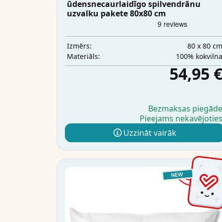
ūdensnecaurlaidīgo spilvendrānu
uzvalku pakete 80x80 cm
80 x 80 c
Izmērs:
100% kokviln
Materiāls:
54,95 
Bezmaksas piegād
Pieejams nekavējotie
Uzzināt vairāk