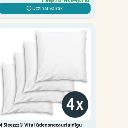
Pieejams nekavējoties
Uzzināt vairāk
4 Sleezzz® Vital ūdensnecaurlaidīgu