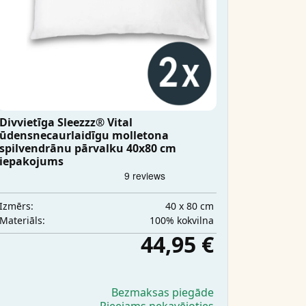
Divvietīga Sleezzz® Vital
ūdensnecaurlaidīgu molletona
spilvendrānu pārvalku 40x80 cm
iepakojums
40 x 80 cm
Izmērs:
100% kokvilna
Materiāls:
44,95 €
Bezmaksas piegāde