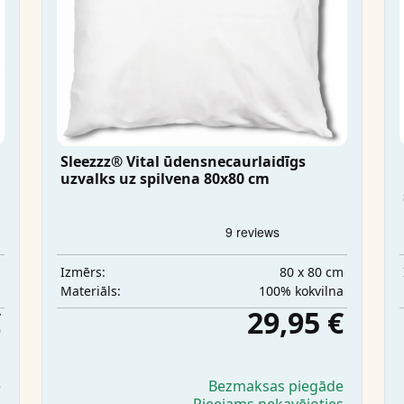
Sleezzz® Vital ūdensnecaurlaidīgs
uzvalks uz spilvena 80x80 cm
m
80 x 80 cm
Izmērs:
a
100% kokvilna
Materiāls:
€
29,95 €
e
Bezmaksas piegāde