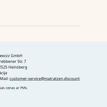
leezzz GmbH
rebbener Str. 7
2525 Heinsberg
ācija
-Mail:
customer-service@matratzen.discount
sas cenas ar PVN.