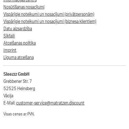
Nosūtīšanas nosacījumi
Vispārīgie noteikumi un nosacījumi (privātpersonām)
Vispārīgie noteikumi un nosacījumi (biznesa klientiem)
Datu aizsardzība
Sīkfaili
Atcelšanas politika
Imprint
Līguma atcelšana
Sleezzz GmbH
Grebbener Str. 7
52525 Heinsberg
Vācija
E-Mail:
customer-service@matratzen.discount
Visas cenas ar PVN.