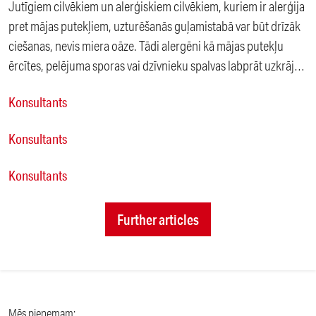
Jutīgiem cilvēkiem un alerģiskiem cilvēkiem, kuriem ir alerģija
pret mājas putekļiem, uzturēšanās guļamistabā var būt drīzāk
ciešanas, nevis miera oāze. Tādi alergēni kā mājas putekļu
ērcītes, pelējuma sporas vai dzīvnieku spalvas labprāt uzkrājas
gultas zonā, kas var izraisīt nakts simptomus, piemēram,
Konsultants
aizliktu degunu, šķaudīšanu, niezi vai pat astmu.
Konsultants
Konsultants
Further articles
Mēs pieņemam: