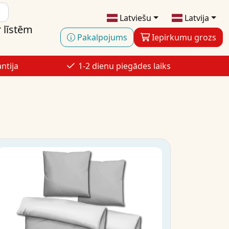
Latviešu
Latvija
 līstēm
Pakalpojums
Iepirkumu grozs
ntija
1-2 dienu piegādes laiks