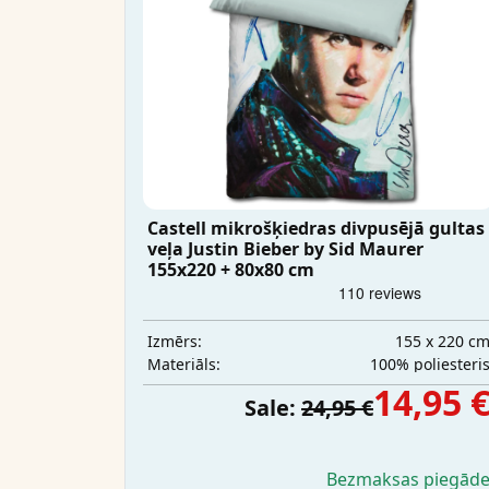
Castell mikrošķiedras divpusējā gultas
veļa Justin Bieber by Sid Maurer
155x220 + 80x80 cm
155 x 220 c
Izmērs:
100% poliesteri
Materiāls:
14,95 
Sale:
24,95 €
Bezmaksas piegād