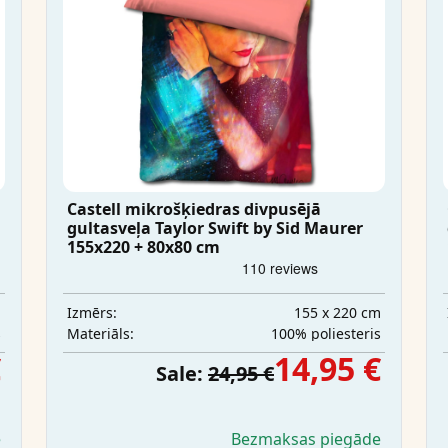
Castell mikrošķiedras divpusējā
gultasveļa Taylor Swift by Sid Maurer
155x220 + 80x80 cm
m
155 x 220 cm
Izmērs:
s
100% poliesteris
Materiāls:
€
14,95 €
Sale:
24,95 €
e
Bezmaksas piegāde