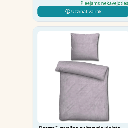
Pieejams nekavējotie
Uzzināt vairāk