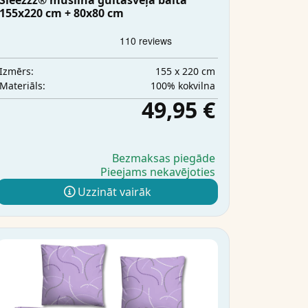
Sleezzz® muslīna gultasveļa balta
155x220 cm + 80x80 cm
155 x 220 cm
Izmērs:
100% kokvilna
Materiāls:
49,95 €
Bezmaksas piegāde
Pieejams nekavējoties
Uzzināt vairāk