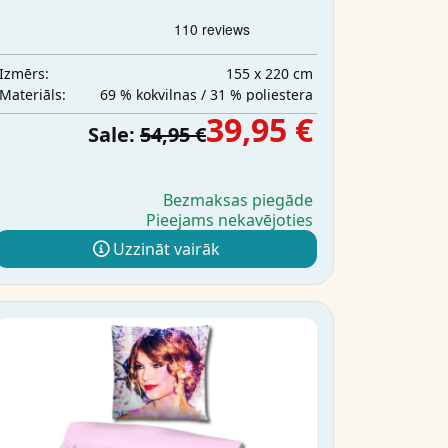
155 x 220 cm
Izmērs:
69 % kokvilnas / 31 % poliestera
Materiāls:
39,95 €
Sale:
54,95 €
Bezmaksas piegāde
Pieejams nekavējoties
Uzzināt vairāk