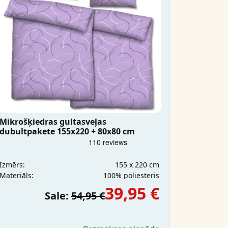
Mikrošķiedras gultasveļas
dubultpakete 155x220 + 80x80 cm
155 x 220 cm
Izmērs:
100% poliesteris
Materiāls:
39,95 €
Sale:
54,95 €