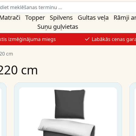
Matrači
Topper
Spilvens
Gultas veļa
Rāmji ar
Suņu guļvietas
ktis izmēģinājuma miegs
Labākās cenas gara
220 cm
 220 cm