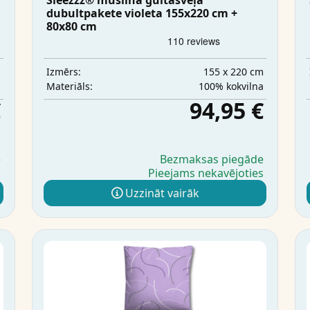
Sleezzz® muslīna gultasveļa
dubultpakete violeta 155x220 cm +
80x80 cm
m
155 x 220 cm
Izmērs:
a
100% kokvilna
Materiāls:
€
94,95 €
e
Bezmaksas piegāde
s
Pieejams nekavējoties
Uzzināt vairāk