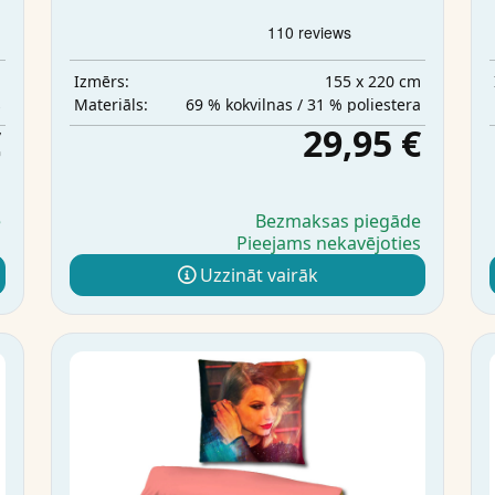
m
155 x 220 cm
Izmērs:
s
69 % kokvilnas / 31 % poliestera
Materiāls:
€
29,95 €
e
Bezmaksas piegāde
s
Pieejams nekavējoties
Uzzināt vairāk