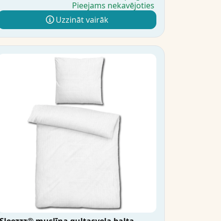
Pieejams nekavējoties
Uzzināt vairāk