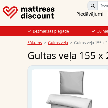
Piedāvājumi
Bezmaksas piegāde
30 na
Sākums
Gultas veļa
Gultas veļa 155 x 
Gultas veļa 155 x