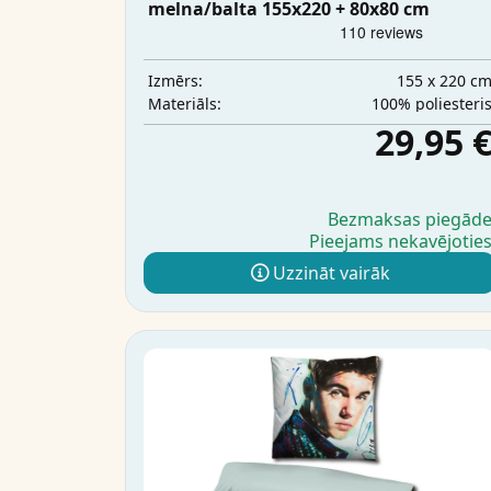
melna/balta 155x220 + 80x80 cm
155 x 220 c
Izmērs:
100% poliesteri
Materiāls:
29,95 
Bezmaksas piegād
Pieejams nekavējotie
Uzzināt vairāk