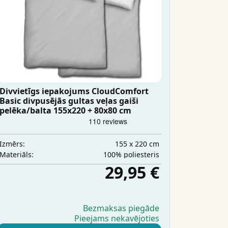
Divvietīgs iepakojums CloudComfort
Basic divpusējās gultas veļas gaiši
pelēka/balta 155x220 + 80x80 cm
155 x 220 cm
Izmērs:
100% poliesteris
Materiāls:
29,95 €
Bezmaksas piegāde
Pieejams nekavējoties