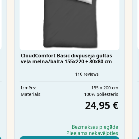
CloudComfort Basic divpusējā gultas
veļa melna/balta 155x220 + 80x80 cm
m
155 x 200 cm
Izmērs:
s
100% poliesteris
Materiāls:
€
24,95 €
e
Bezmaksas piegāde
s
Pieejams nekavējoties