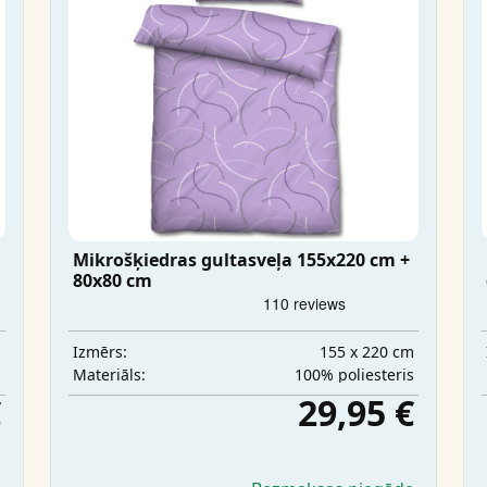
Mikrošķiedras gultasveļa 155x220 cm +
80x80 cm
m
155 x 220 cm
Izmērs:
a
100% poliesteris
Materiāls:
€
29,95 €