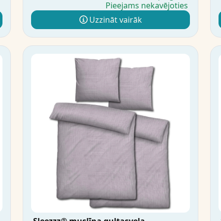
s
Pieejams nekavējoties
Uzzināt vairāk