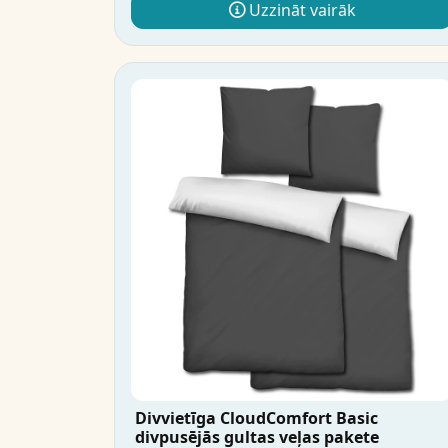
Uzzināt vairāk
Divvietīga CloudComfort Basic
divpusējās gultas veļas pakete