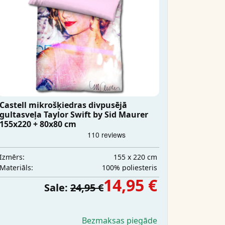
Castell mikrošķiedras divpusējā
gultasveļa Taylor Swift by Sid Maurer
155x220 + 80x80 cm
155 x 220 cm
Izmērs:
100% poliesteris
Materiāls:
14,95 €
Sale:
24,95 €
Bezmaksas piegāde