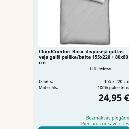
CloudComfort Basic divpusējā gultas
veļa gaiši pelēka/balta 155x220 + 80x80
cm
155 x 220 c
Izmērs:
100% poliesteri
Materiāls:
24,95 
Bezmaksas piegād
Pieejams nekavējotie