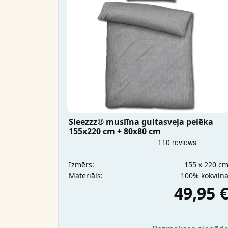
Sleezzz® muslīna gultasveļa pelēka
155x220 cm + 80x80 cm
155 x 220 c
Izmērs:
100% kokviln
Materiāls:
49,95 