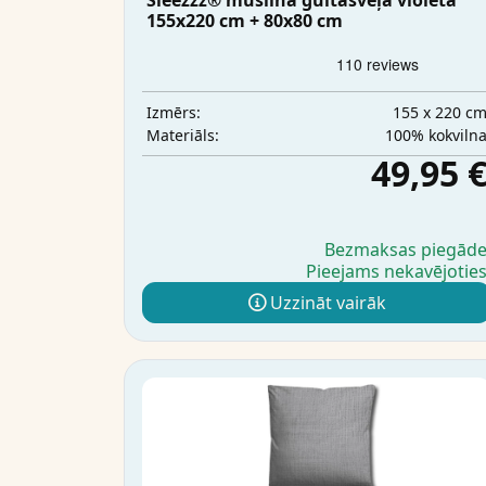
Sleezzz® muslīna gultasveļa violeta
155x220 cm + 80x80 cm
155 x 220 c
Izmērs:
100% kokviln
Materiāls:
49,95 
Bezmaksas piegād
Pieejams nekavējotie
Uzzināt vairāk