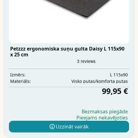
Petzzz ergonomiska suņu gulta Daisy L 115x90
x 25 cm
L 115x90
Izmērs:
Visko putas/komforta putas
Materiāls:
99,95 €
Bezmaksas piegāde
Pieejams nekavējoties
Uzzināt vairāk