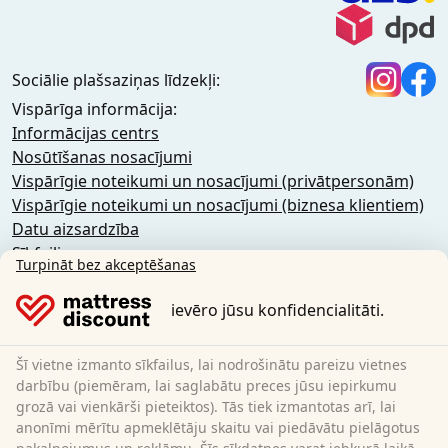
Sociālie plašsaziņas līdzekļi:
Vispārīga informācija:
Informācijas centrs
Nosūtīšanas nosacījumi
Vispārīgie noteikumi un nosacījumi (privātpersonām)
Vispārīgie noteikumi un nosacījumi (biznesa klientiem)
Datu aizsardzība
Sīkfaili
Turpināt bez akceptēšanas
Atcelšanas politika
Imprint
ievēro jūsu konfidencialitāti.
Līguma atcelšana
Šī vietne izmanto sīkfailus, lai nodrošinātu pareizu vietnes
Sleezzz GmbH
darbību (piemēram, lai saglabātu preces jūsu iepirkumu
Grebbener Str. 7
grozā vai vienkārši pieteiktos). Tās tiek izmantotas arī, lai
anonīmi mērītu apmeklētāju skaitu vai piedāvātu pielāgotus
52525 Heinsberg