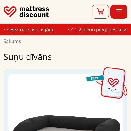
Bezmaksas piegāde
1-2 dienu piegādes laiks
Sākums
Suņu dīvāns