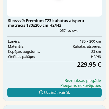
Sleezzz® Premium T23 kabatas atsperu
matracis 180x200 cm H2/H3
180 x 200 cm
Izmērs:
Kabatas atsperes
Materiāls:
23 cm
Kopējais augstums:
H2/H3
Cietības pakāpe:
229,95 €
Bezmaksas piegāde
Pieejams nekavējoties
Uzzināt vairāk