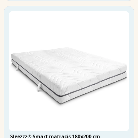
Sleezzz® Smart matracis 180x200 cm