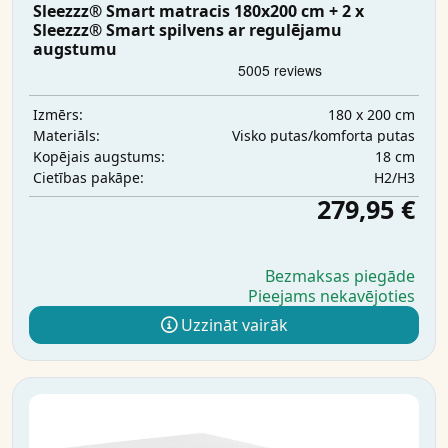
Sleezzz® Smart matracis 180x200 cm + 2 x
Sleezzz® Smart spilvens ar regulējamu
augstumu
180 x 200 cm
Izmērs:
Visko putas/komforta putas
Materiāls:
18 cm
Kopējais augstums:
H2/H3
Cietības pakāpe:
279,95 €
Bezmaksas piegāde
Pieejams nekavējoties
Uzzināt vairāk