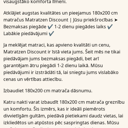
visaugstāko komforta līmeni.
Atklājiet augstas kvalitātes un pieejamus
180x200 cm
matračus
Matratzen Discount | Jūsu priekšrocības ➤
Bezmaksas piegāde ✔ 1-2 dienu piegādes laiks ✔
Labākie piedāvājumi ✔
Ja meklējat matraci, kas apvieno kvalitāti un cenu,
Matratzen Discount ir īstā vieta jums. Šeit mēs ne tikai
piedāvājam jums bezmaksas piegādi, bet arī
garantējam ātru piegādi 1-2 dienu laikā. Mūsu
piedāvājumi ir izstrādāti tā, lai sniegtu jums vislabāko
cenas un vērtības attiecību.
Izbaudiet 180x200 cm matrača dāsnumu.
Katru nakti varat izbaudīt 180x200 cm matrača greznību
un komfortu. Šis izmērs, kas ir ideāli piemērots
divvietīgām gultām, piedāvā pietiekami daudz vietas, lai
izkliedētos un atpūstos pēc saspringtas dienas. Mūsu