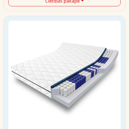
Cietības pakāpe