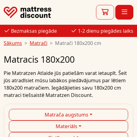
Bezmaksas piegāde
1-2 dienu piegādes laiks
Sākums
Matrači
Matrači 180x200 cm
Matracis 180x200
Pie
Matratzen Atlaide
jūs patiešām varat ietaupīt. Šeit
jūs atradīsiet mūsu labākos
piedāvājumus
par
lētiem
180x200
matračiem.
Iegādājieties
savu
180x200 cm
matraci
tiešsaistē
Matratzen Discount.
Matrača augstums
Materiāls