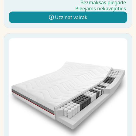
Bezmaksas piegāde
Pieejams nekavējoties
Uzzināt vairāk