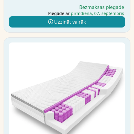
Bezmaksas piegāde
Piegāde ar
pirmdiena, 07. septembris
Uzzināt vairāk