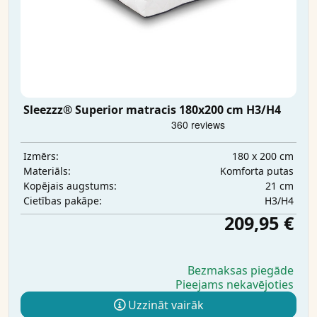
Sleezzz® Superior matracis 180x200 cm H3/H4
180 x 200 cm
Izmērs:
Komforta putas
Materiāls:
21 cm
Kopējais augstums:
H3/H4
Cietības pakāpe:
209,95 €
Bezmaksas piegāde
Pieejams nekavējoties
Uzzināt vairāk