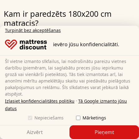
Kam ir paredzēts 180x200 cm
matracis?
Turpināt bez akceptēšanas
Pāriem, kas meklē
ērtu guļvietu
ar
pietiekamu
ievēro jūsu konfidencialitāti.
kustību brīvību
.
Privātpersonām, kas novērtē plašas guļvietas
greznību.
Šī vietne izmanto sīkfailus, lai nodrošinātu pareizu vietnes
darbību (piemēram, lai saglabātu preces jūsu iepirkumu
Ģimenēm, kurās
vecāki
laiku pa laikam vēlas
grozā vai vienkārši pieteiktos). Tās tiek izmantotas arī, lai
samīļot vai gulēt kopā ar savu
bērnu
.
anonīmi mērītu apmeklētāju skaitu vai piedāvātu pielāgotus
Lielāka auguma cilvēkiem, kuriem nepieciešama
pakalpojumus un reklāmu. Šīs sīkdatnes varat jebkurā laikā
papildu telpa, lai izvērstos.
atspējot.
Cilvēkiem, kuri bieži maina gulēšanas pozīciju un
·
Izlasiet konfidencialitātes politiku
Tā Google izmanto jūsu
nevēlas justies saspiesti.
datus
Cilvēkiem, kuru
gultā guļ mājdzīvnieks
un kam
Nepieciešams
Mārketings
nepieciešama papildu vieta.
Ikvienam, kurš novērtē ērtu, plašu guļvietu un
Aizvērt
Pieņemt
nevēlas būt nospiests uz matrača malas.