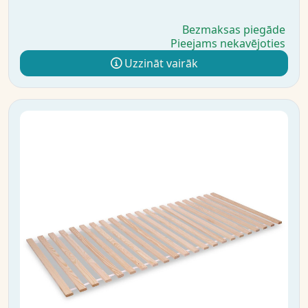
Bezmaksas piegāde
Pieejams nekavējoties
Uzzināt vairāk