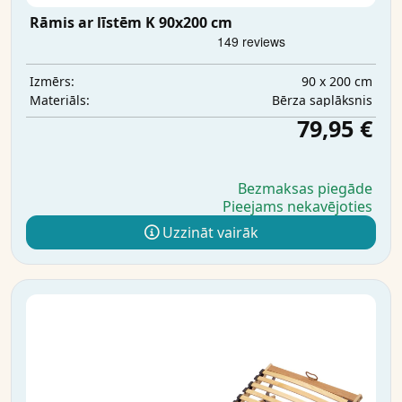
Rāmis ar līstēm K 90x200 cm
90 x 200 cm
Izmērs:
Bērza saplāksnis
Materiāls:
79,95 €
Bezmaksas piegāde
Pieejams nekavējoties
Uzzināt vairāk