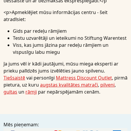
tiešsaistē un ar bezmaksas eksprespiegādi.</p
<p>
Apmeklējiet mūsu informācijas centru
- šeit
atradīsiet:
Gids par redeļu rāmjiem
Testu uzvarētāji un ieteikumi no Stiftung Warentest
Viss, kas jums jāzina par redeļu rāmjiem un
vispusīgu labu miegu
Ja jums vēl ir kādi jautājumi, mūsu miega eksperti ar
prieku palīdzēs jums izvēlēties jauno spilvenu.
Tiešsaistē
vai personīgi
Mattress Discount Outlet
, pirmā
pietura, uz kuru
augstas kvalitātes matrači
,
pilveni
,
gultas
un
rāmji
par nepārspējamām cenām.
Mēs pieņemam: