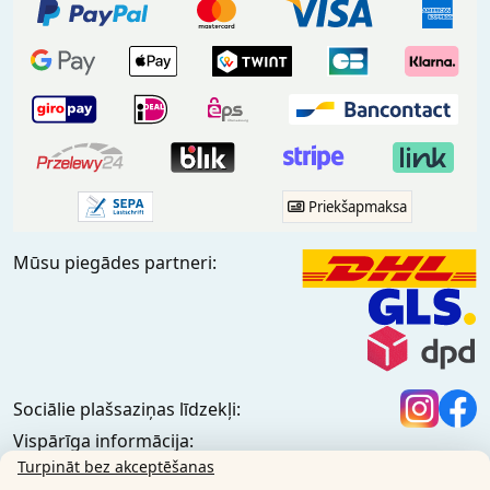
Priekšapmaksa
Mūsu piegādes partneri:
Sociālie plašsaziņas līdzekļi:
Vispārīga informācija:
Informācijas centrs
Turpināt bez akceptēšanas