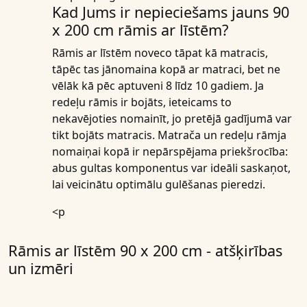
Kad Jums ir nepieciešams jauns 90
x 200 cm rāmis ar līstēm?
Rāmis ar līstēm noveco tāpat kā matracis,
tāpēc tas jānomaina kopā ar matraci, bet ne
vēlāk kā pēc aptuveni 8 līdz 10 gadiem. Ja
redeļu rāmis ir bojāts, ieteicams to
nekavējoties nomainīt, jo pretējā gadījumā var
tikt bojāts matracis. Matrača un redeļu rāmja
nomaiņai kopā ir nepārspējama priekšrocība:
abus gultas komponentus var ideāli saskaņot,
lai veicinātu optimālu gulēšanas pieredzi.
<p
Rāmis ar līstēm 90 x 200 cm - atšķirības
un izmēri