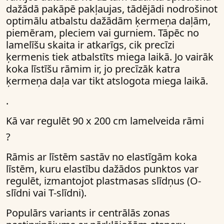
dažādā pakāpē pakļaujas, tādējādi nodrošinot
optimālu atbalstu dažādām ķermeņa daļām,
piemēram, pleciem vai gurniem. Tāpēc no
lamelīšu skaita ir atkarīgs, cik precīzi
ķermenis tiek atbalstīts miega laikā. Jo vairāk
koka līstīšu rāmim ir, jo precīzāk katra
ķermeņa daļa var tikt atslogota miega laikā.
.
Kā var regulēt 90 x 200 cm lamelveida rāmi
?
Rāmis ar līstēm sastāv no elastīgām koka
līstēm, kuru elastību dažādos punktos var
regulēt, izmantojot plastmasas slīdņus (O-
slīdni vai T-slīdni).
Populārs variants ir centrālās zonas