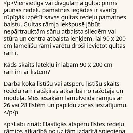
<p>Vienvietīga vai divguļamā gulta: pirms
jaunas redeļu pamatnes iegādes ir svarīgi
rūpīgāk izpētīt savas gultas redeļu pamatnes
balstu. Gultas rāmja iekšpusē jābūt
nepārtrauktām sānu atbalsta sliedēm vai
stūra un centra atbalsta leņķiem, lai 90 x 200
cm lamelīšu rāmi varētu droši ievietot gultas
rāmī.
Kāds skaits latekļu ir labam 90 x 200 cm
rāmim ar līstēm?
Darba koka līstīšu vai atsperu līstīšu skaits
redeļu rāmī atšķiras atkarībā no ražotāja un
modeļa. Mēs iesakām lamelveida rāmjus ar
26 vai 28 līstēm un papildu zonas iestatījumu.
</p/p
<p>Labi zināt: Elastīgās atsperu līstes redeļu
rāmjos atkarībā no uz tām izdarītā spiediena