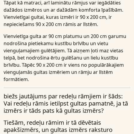
Tāpat kā matraci, arī laminātu rāmjus var iegādāties
dažādos izmēros un ar dažādām komforta īpašībām.
Vienvietīgai gultai, kuras izmēri ir 90 x 200 cm, ir
nepieciešams 90 x 200 cm rāmis ar līstēm.
Vienvietīga gulta ar 90 cm platumu un 200 cm garumu
nodrošina pietiekamu kustību brīvību un vietu
vienguļamajiem gulētājiem. Tā aizņem ļoti maz vietas
telpā, bet nodrošina ērtu gulēšanu un lielu kustību
brīvību. Tāpēc 90 x 200 cm ir viens no populārākajiem
vienguļamās gultas izmēriem un rāmju ar līstēm
formātiem.
biežs jautājums par redeļu rāmjiem ir šāds:
Vai redeļu rāmis ietilpst gultas pamatnē, ja tā
izmērs ir tāds pats kā gultas izmērs?
Tiešām, redeļu rāmim ir tā dēvētais
apakšizmērs, un gultas izmērs raksturo