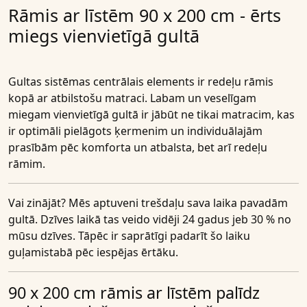
Rāmis ar līstēm 90 x 200 cm - ērts
miegs vienvietīgā gultā
Gultas sistēmas centrālais elements ir redeļu rāmis
kopā ar atbilstošu matraci. Labam un veselīgam
miegam vienvietīgā gultā ir jābūt ne tikai matracim, kas
ir optimāli pielāgots ķermenim un individuālajām
prasībām pēc komforta un atbalsta, bet arī redeļu
rāmim.
Vai zinājāt?
Mēs aptuveni trešdaļu sava laika pavadām
gultā. Dzīves laikā tas veido vidēji 24 gadus jeb 30 % no
mūsu dzīves. Tāpēc ir saprātīgi padarīt šo laiku
guļamistabā pēc iespējas ērtāku.
90 x 200 cm rāmis ar līstēm palīdz