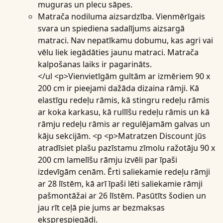
muguras un plecu sāpes.
Matrača nodiluma aizsardzība
. Vienmērīgais
svara un spiediena sadalījums aizsargā
matraci. Nav nepatīkamu dobumu, kas agri vai
vēlu liek iegādāties jaunu matraci. Matrača
kalpošanas laiks ir pagarināts.
</ul <p>Vienvietīgām gultām ar izmēriem 90 x
200 cm ir pieejami dažāda dizaina rāmji. Kā
elastīgu redeļu rāmis, kā stingru redeļu rāmis
ar koka karkasu, kā rullīšu redeļu rāmis un kā
rāmju redeļu rāmis ar regulējamām galvas un
kāju sekcijām. <p <p>Matratzen Discount jūs
atradīsiet plašu pazīstamu zīmolu ražotāju 90 x
200 cm lamelīšu rāmju izvēli par īpaši
izdevīgām cenām. Ērti saliekamie redeļu rāmji
ar 28 līstēm, kā arī īpaši lēti saliekamie rāmji
pašmontāžai ar 26 līstēm. Pasūtīts šodien un
jau rīt ceļā pie jums ar bezmaksas
eksprespiegādi.