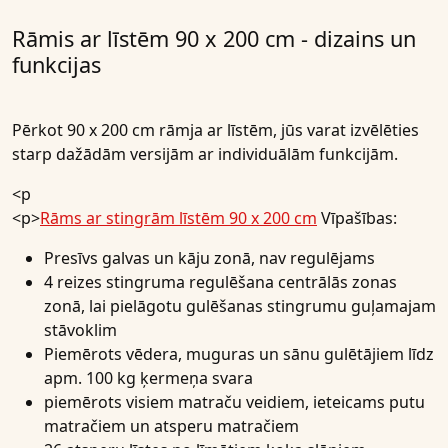
Rāmis ar līstēm 90 x 200 cm - dizains un
funkcijas
Pērkot 90 x 200 cm rāmja ar līstēm, jūs varat izvēlēties
starp dažādām versijām ar individuālām funkcijām.
<p
<p>
Rāms ar stingrām līstēm 90 x 200 cm
Vīpašības:
Presīvs galvas un kāju zonā, nav regulējams
4 reizes stingruma regulēšana centrālās zonas
zonā, lai pielāgotu gulēšanas stingrumu guļamajam
stāvoklim
Piemērots vēdera, muguras un sānu gulētājiem līdz
apm. 100 kg ķermeņa svara
piemērots visiem matraču veidiem, ieteicams putu
matračiem un atsperu matračiem