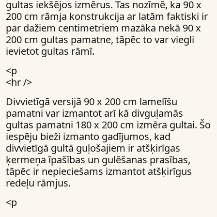
gultas iekšējos izmērus. Tas nozīmē, ka 90 x
200 cm rāmja konstrukcija ar latām faktiski ir
par dažiem centimetriem mazāka nekā 90 x
200 cm gultas pamatne, tāpēc to var viegli
ievietot gultas rāmī.
<p
<hr />
Divvietīgā versijā 90 x 200 cm lamelīšu
pamatni var izmantot arī kā divguļamās
gultas pamatni 180 x 200 cm izmēra gultai. Šo
iespēju bieži izmanto gadījumos, kad
divvietīgā gultā guļošajiem ir atšķirīgas
ķermeņa īpašības un gulēšanas prasības,
tāpēc ir nepieciešams izmantot atšķirīgus
redeļu rāmjus.
<p