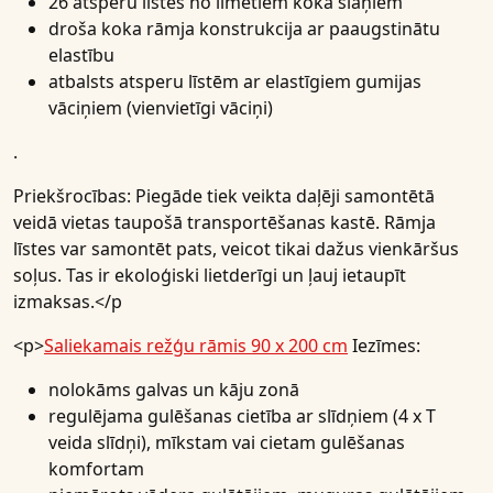
26 atsperu līstes no līmētiem koka slāņiem
droša koka rāmja konstrukcija ar paaugstinātu
elastību
atbalsts atsperu līstēm ar elastīgiem gumijas
vāciņiem (vienvietīgi vāciņi)
.
Priekšrocības:
Piegāde tiek veikta daļēji samontētā
veidā vietas taupošā transportēšanas kastē. Rāmja
līstes var samontēt pats, veicot tikai dažus vienkāršus
soļus. Tas ir ekoloģiski lietderīgi un ļauj ietaupīt
izmaksas.</p
<p>
Saliekamais režģu rāmis 90 x 200 cm
Iezīmes:
nolokāms galvas un kāju zonā
regulējama gulēšanas cietība ar slīdņiem (4 x T
veida slīdņi), mīkstam vai cietam gulēšanas
komfortam