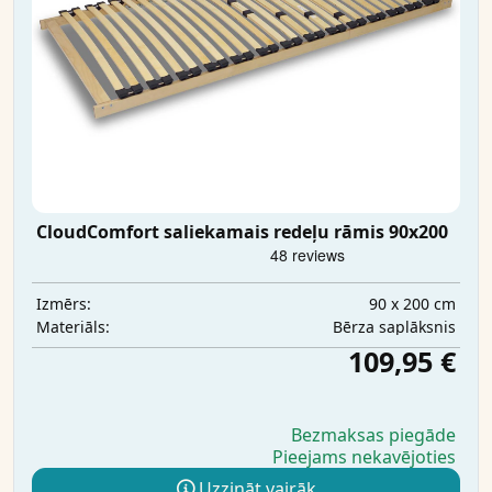
CloudComfort saliekamais redeļu rāmis 90x200
90 x 200 cm
Izmērs:
Bērza saplāksnis
Materiāls:
109,95 €
Bezmaksas piegāde
Pieejams nekavējoties
Uzzināt vairāk