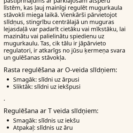
pastiprinājums ar pārklājošām atsperu
līstēm, kas ļauj mainīgi regulēt mugurkaula
stāvokli miega laikā. Vienkārši pārvietojot
slīdņus, stingrību centrālajā un muguras
lejasdaļā var padarīt cietāku vai mīkstāku, lai
mazinātu vai palielinātu spiedienu uz
mugurkaulu. Tas, cik tālu ir jāpārvieto
regulatori, ir atkarīgs no jūsu ķermeņa svara
un gulēšanas stāvokļa.
Rasta regulēšana ar O-veida slīdņiem:
Smagāk: slīdni uz ārpusi
Sliktāk: slīdni uz iekšpusi
.
Regulēšana ar T veida slīdņiem:
Smagāk: slīdnis uz iekšu
Atpakaļ: slīdnis uz āru