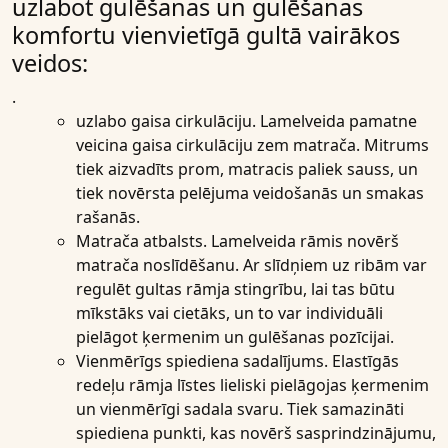
uzlabot gulēšanas un gulēšanas
komfortu vienvietīgā gultā vairākos
veidos:
.
uzlabo gaisa cirkulāciju
. Lamelveida pamatne
veicina gaisa cirkulāciju zem matrača. Mitrums
tiek aizvadīts prom, matracis paliek sauss, un
tiek novērsta pelējuma veidošanās un smakas
rašanās.
Matrača atbalsts
. Lamelveida rāmis novērš
matrača noslīdēšanu. Ar slīdņiem uz ribām var
regulēt gultas rāmja stingrību, lai tas būtu
mīkstāks vai cietāks, un to var individuāli
pielāgot ķermenim un gulēšanas pozīcijai.
Vienmērīgs spiediena sadalījums
. Elastīgās
redeļu rāmja līstes lieliski pielāgojas ķermenim
un vienmērīgi sadala svaru. Tiek samazināti
spiediena punkti, kas novērš sasprindzinājumu,