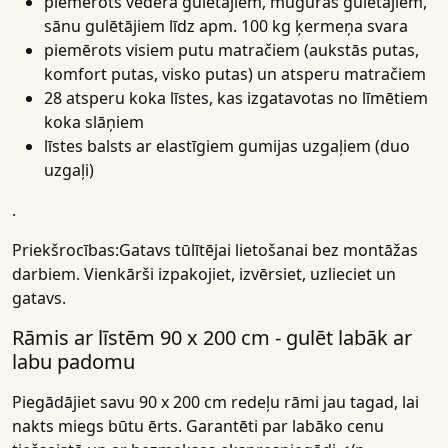
piemērots vēdera gulētājiem, muguras gulētājiem,
sānu gulētājiem līdz apm. 100 kg ķermeņa svara
piemērots visiem putu matračiem (aukstās putas,
komfort putas, visko putas) un atsperu matračiem
28 atsperu koka līstes, kas izgatavotas no līmētiem
koka slāņiem
līstes balsts ar elastīgiem gumijas uzgaļiem (duo
uzgaļi)
.
Priekšrocības:
Gatavs tūlītējai lietošanai bez montāžas
darbiem. Vienkārši izpakojiet, izvērsiet, uzlieciet un
gatavs.
Rāmis ar līstēm 90 x 200 cm - gulēt labāk ar
labu padomu
Piegādājiet savu 90 x 200 cm redeļu rāmi jau tagad, lai
nakts miegs būtu ērts. Garantēti par labāko cenu