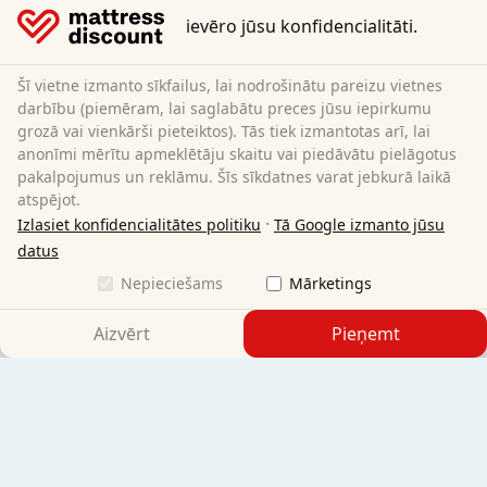
Nosūtīšanas nosacījumi
ievēro jūsu konfidencialitāti.
Vispārīgie noteikumi un nosacījumi (privātpersonām)
Vispārīgie noteikumi un nosacījumi (biznesa klientiem)
Datu aizsardzība
Šī vietne izmanto sīkfailus, lai nodrošinātu pareizu vietnes
Sīkfaili
darbību (piemēram, lai saglabātu preces jūsu iepirkumu
grozā vai vienkārši pieteiktos). Tās tiek izmantotas arī, lai
Atcelšanas politika
anonīmi mērītu apmeklētāju skaitu vai piedāvātu pielāgotus
Imprint
pakalpojumus un reklāmu. Šīs sīkdatnes varat jebkurā laikā
Līguma atcelšana
atspējot.
·
Izlasiet konfidencialitātes politiku
Tā Google izmanto jūsu
Sleezzz GmbH
datus
Grebbener Str. 7
Nepieciešams
Mārketings
52525 Heinsberg
Vācija
Aizvērt
Pieņemt
E-Mail:
customer-service@matratzen.discount
Visas cenas ar PVN.