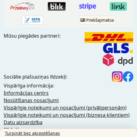
Priekšapmaksa
Mūsu piegādes partneri:
Sociālie plašsaziņas līdzekļi:
Vispārīga informācija:
Informācijas centrs
Nosūtīšanas nosacījumi
Vispārīgie noteikumi un nosacījumi (privātpersonām)
Vispārīgie noteikumi un nosacījumi (biznesa klientiem)
Datu aizsardzība
Sīkfaili
Turpināt bez akceptēšanas