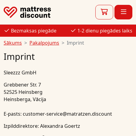
Bezmaksas piegāde
1-2 dienu piegādes laiks
Sākums
Pakalpojums
Imprint
Imprint
Sleezzz GmbH
Grebbener Str. 7
52525 Heinsberg
Heinsberga, Vācija
E-pasts: customer-service@matratzen.discount
Izpilddirektore: Alexandra Goertz