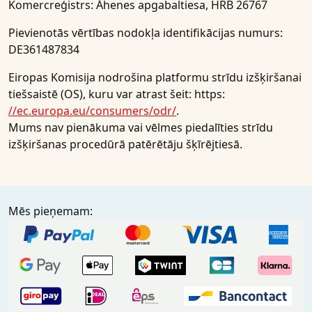
Komercreģistrs: Āhenes apgabaltiesa, HRB 26767
Pievienotās vērtības nodokļa identifikācijas numurs:
DE361487834
Eiropas Komisija nodrošina platformu strīdu izšķiršanai
tiešsaistē (OS), kuru var atrast šeit: https:
//ec.europa.eu/consumers/odr/
.
Mums nav pienākuma vai vēlmes piedalīties strīdu
izšķiršanas procedūrā patērētāju šķīrējtiesā.
Mēs pieņemam: