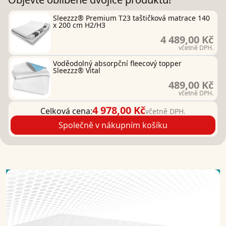
Sleezzz® Premium T23 taštičková matrace 140
x 200 cm H2/H3
4 489,00 Kč
včetně DPH.
Voděodolný absorpční fleecový topper
Sleezzz® Vital
489,00 Kč
včetně DPH.
4 978,00 Kč
Celková cena:
včetně DPH.
Společně v nákupním košíku