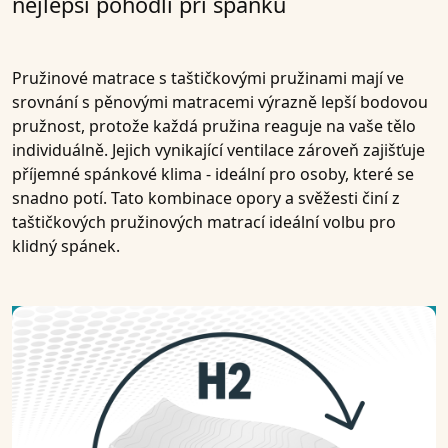
nejlepší pohodlí při spánku
Pružinové matrace s taštičkovými pružinami mají ve
srovnání s pěnovými matracemi výrazně lepší bodovou
pružnost, protože každá pružina reaguje na vaše tělo
individuálně. Jejich vynikající ventilace zároveň zajišťuje
příjemné spánkové klima - ideální pro osoby, které se
snadno potí. Tato kombinace opory a svěžesti činí z
taštičkových pružinových matrací ideální volbu pro
klidný spánek.