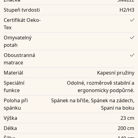
Stupeň tvrdosti
H2/H3
Certifikát Oeko-
Tex
Omyvatelný
potah
Oboustranná
matrace
Materiál
Kapesní pružiny
Speciální
Odolné, rozměrově stabilní a
funkce
ergonomicky podpůrné.
Poloha při
Spánek na břiše, Spánek na zádech,
spánku
Spaní na boku
Výška
23 cm
Délka
200 cm