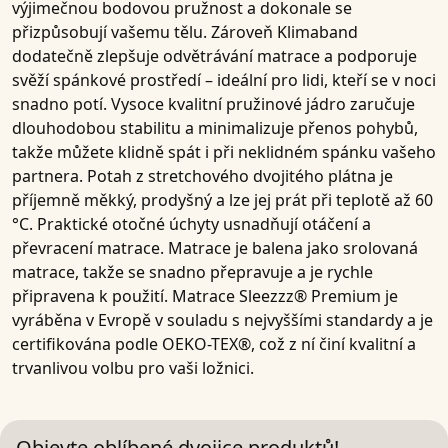
výjimečnou bodovou pružnost a dokonale se
přizpůsobují vašemu tělu. Zároveň
Klimaband
dodatečně zlepšuje odvětrávání matrace a podporuje
svěží spánkové prostředí – ideální pro lidi, kteří se v noci
snadno potí. Vysoce kvalitní pružinové jádro zaručuje
dlouhodobou stabilitu a minimalizuje přenos pohybů,
takže můžete klidně spát i při neklidném spánku vašeho
partnera. Potah z
stretchového dvojitého plátna
je
příjemně měkký, prodyšný a lze jej prát při teplotě až
60
°C
. Praktické
otočné úchyty
usnadňují otáčení a
převracení matrace. Matrace je balena jako srolovaná
matrace, takže se snadno přepravuje a je rychle
připravena k použití. Matrace
Sleezzz® Premium
je
vyráběna v Evropě v souladu s nejvyššími standardy a je
certifikována podle OEKO-TEX®
, což z ní činí kvalitní a
trvanlivou volbu pro vaši ložnici.
Objevte oblíbené dvojice produktů!