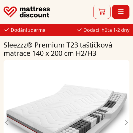
Dodání zdarma
Dodací lhůta 1-2 dny
Sleezzz® Premium T23 taštičková
matrace 140 x 200 cm H2/H3
Previous
Ne