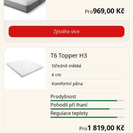
969,00 Kč
Pro
Zjistěte více
T6 Topper H3
Středně měkké
6 cm
Komfortní pěna
Prodyšnost
Pohodlí při lhaní
Regulace teploty
1 819,00 Kč
Pro