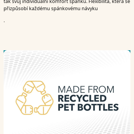
tak svůj individuální komfort spánku. Flexibilita, která se
přizpůsobí každému spánkovému návyku
.