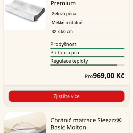
Premium
Gelová pěna
Měkké a útulné
32 x 60 cm
Prodyšnost
Podpora pro
Regulace teploty
969,00 Kč
Pro
Zjistěte více
Chránič matrace Sleezzz®
Basic Molton