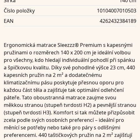
Šířka
140 cm
Číslo položky
10104007010503
EAN
4262432384189
Ergonomická matrace Sleezzz® Premium s kapesnými
pružinami o rozměrech 140 x 200 cm je ideální volbou
pro všechny, kdo hledají individuální pohodlí při spánku
a špičkovou kvalitu. Díky své pohodlné výšce
23 cm
,
440
kapesních pružin na 2 m²
a dodatečnému
klimatizačnímu pásu
poskytuje přesnou oporu pro
každou část těla a zajišťuje tak optimální odlehčení
páteře. Tato oboustranná matrace zaujme svou
měkkou stranou (
stupeň tvrdosti H2
) a pevnější stranou
(
stupeň tvrdosti H3
). Komfort si tak můžete přizpůsobit
zcela podle svých osobních preferencí – ideální pro
měnící se potřeby nebo také pro páry s odlišnými
preferencemi.
440 taštičkových pružin na 2 m²
zajišťují