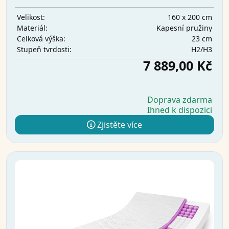
160 x 200 cm
Velikost:
Kapesní pružiny
Materiál:
23 cm
Celková výška:
H2/H3
Stupeň tvrdosti:
7 889,00 Kč
Doprava zdarma
Ihned k dispozici
Zjistěte více