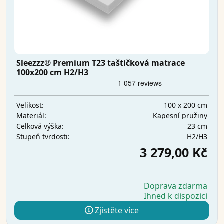
Sleezzz® Premium T23 taštičková matrace
100x200 cm H2/H3
100 x 200 cm
Velikost:
Kapesní pružiny
Materiál:
23 cm
Celková výška:
H2/H3
Stupeň tvrdosti:
3 279,00 Kč
Doprava zdarma
Ihned k dispozici
Zjistěte více