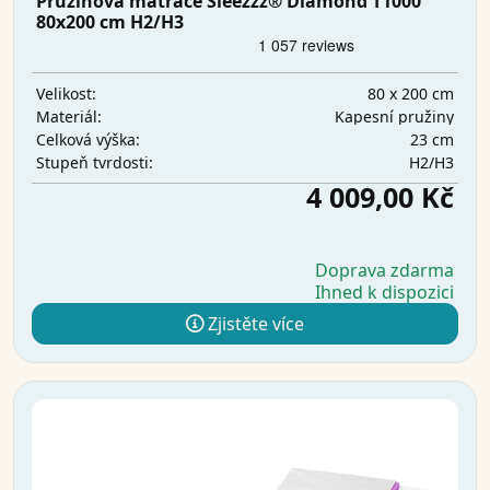
Pružinová matrace Sleezzz® Diamond T1000
80x200 cm H2/H3
80 x 200 cm
Velikost:
Kapesní pružiny
Materiál:
23 cm
Celková výška:
H2/H3
Stupeň tvrdosti:
4 009,00 Kč
Doprava zdarma
Ihned k dispozici
Zjistěte více