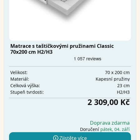
Matrace s taštičkovými pružinami Classic
70x200 cm H2/H3
70 x 200 cm
Velikost:
Kapesní pružiny
Materiál:
23 cm
Celková výška:
H2/H3
Stupeň tvrdosti:
2 309,00 Kč
Doprava zdarma
Doručení
pátek, 04. září
Zjistěte více