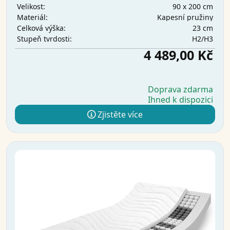
90 x 200 cm
Velikost:
Kapesní pružiny
Materiál:
23 cm
Celková výška:
H2/H3
Stupeň tvrdosti:
4 489,00 Kč
Doprava zdarma
Ihned k dispozici
Zjistěte více