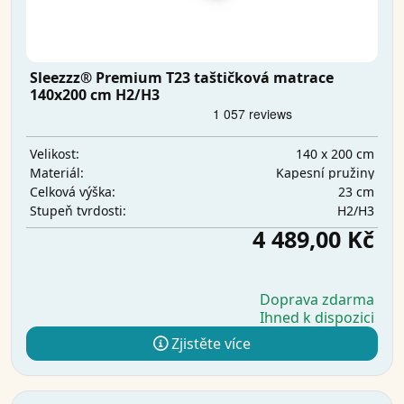
Sleezzz® Premium T23 taštičková matrace
140x200 cm H2/H3
140 x 200 cm
Velikost:
Kapesní pružiny
Materiál:
23 cm
Celková výška:
H2/H3
Stupeň tvrdosti:
4 489,00 Kč
Doprava zdarma
Ihned k dispozici
Zjistěte více