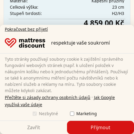
Kapesní pružiny
Materiál:
23 cm
Celková výška:
H2/H3
Stupeň tvrdosti:
4 859,00 Kč
Pokračovat bez přijetí
Doprava zdarma
respektuje vaše soukromí
Ihned k dispozici
Zjistěte více
Tyto stránky používají soubory cookie k zajištění správného
fungování webových stránek (např. k uložení položek v
nákupním košíku nebo k jednoduchému přihlášení). Používají
se také k anonymnímu měření počtu návštěvníků nebo k
nabízení služeb a reklamy na míru. Tyto soubory cookie
můžete kdykoli zakázat.
·
Přečtěte si zásady ochrany osobních údajů
Jak Google
využívá vaše údaje
Nezbytné
Marketing
Zavřít
Přijmout