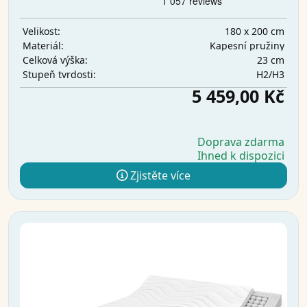
180 x 200 cm
Velikost:
Kapesní pružiny
Materiál:
23 cm
Celková výška:
H2/H3
Stupeň tvrdosti:
5 459,00 Kč
Doprava zdarma
Ihned k dispozici
Zjistěte více