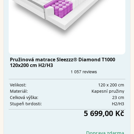
Pružinová matrace Sleezzz® Diamond T1000
120x200 cm H2/H3
120 x 200 cm
Velikost:
Kapesní pružiny
Materiál:
23 cm
Celková výška:
H2/H3
Stupeň tvrdosti:
5 699,00 Kč
Doprava zdarma