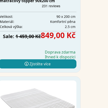
matracový topper 90x200 cm
90 x 200 cm
Velikost:
Komfortní pěna
Materiál:
2.5 cm
Celková výška:
849,00 Kč
Sale:
1 459,00 Kč
Doprava zdarma
Ihned k dispozici
Zjistěte více