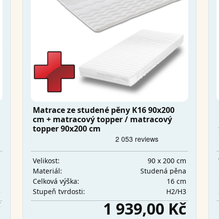
Matrace ze studené pěny K16 90x200
cm + matracový topper / matracový
topper 90x200 cm
m
90 x 200 cm
Velikost:
a
Studená pěna
Materiál:
m
16 cm
Celková výška:
3
H2/H3
Stupeň tvrdosti:
č
1 939,00 Kč