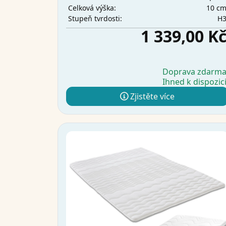
10 c
Celková výška:
H
Stupeň tvrdosti:
1 339,00 K
Doprava zdarm
Ihned k dispozic
Zjistěte více