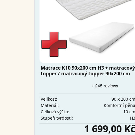
Matrace K10 90x200 cm H3 + matracový
topper / matracový topper 90x200 cm
90 x 200 c
Velikost:
Komfortní pěn
Materiál:
10 c
Celková výška:
H
Stupeň tvrdosti:
1 699,00 K