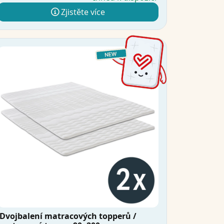
Zjistěte více
Dvojbalení matracových topperů /