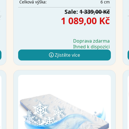
6 cm
Celková výška:
m
3
Sale:
1 339,00 Kč
č
1 089,00 Kč
a
Doprava zdarma
i
Ihned k dispozici
Zjistěte více