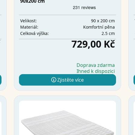
90x200 cm
m
90 x 200 cm
Velikost:
a
Komfortní pěna
Materiál:
m
2.5 cm
Celková výška:
č
729,00 Kč
a
Doprava zdarma
i
Ihned k dispozici
Zjistěte více