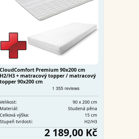
CloudComfort Premium 90x200 cm
H2/H3 + matracový topper / matracový
topper 90x200 cm
90 x 200 cm
Velikost:
Studená pěna
Materiál:
15 cm
Celková výška:
H2/H3
Stupeň tvrdosti:
2 189,00 Kč