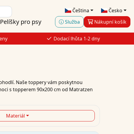
Čeština
Česko
Pelíšky pro psy
Služba
Nákupní košík
ceny
Dodací lhůta 1-2 dny
 pohodlí. Naše toppery vám poskytnou
é noci s topperem 90x200 cm od Matratzen
Materiál