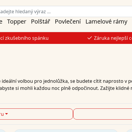
e
Topper
Polštář
Povlečení
Lamelové rámy
ocí zkušebního spánku
Záruka nejlepší 
 ideální volbou pro jednolůžka, se budete cítit naprosto v
abyste si mohli každou noc plně odpočinout. Zažijte klidn
ru