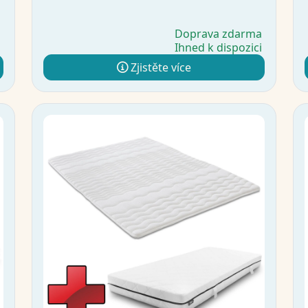
a
Doprava zdarma
i
Ihned k dispozici
Zjistěte více