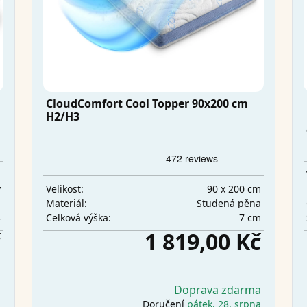
CloudComfort Cool Topper 90x200 cm
H2/H3
m
y
90 x 200 cm
Velikost:
m
Studená pěna
Materiál:
3
7 cm
Celková výška:
č
1 819,00 Kč
a
Doprava zdarma
i
Doručení
pátek, 28. srpna