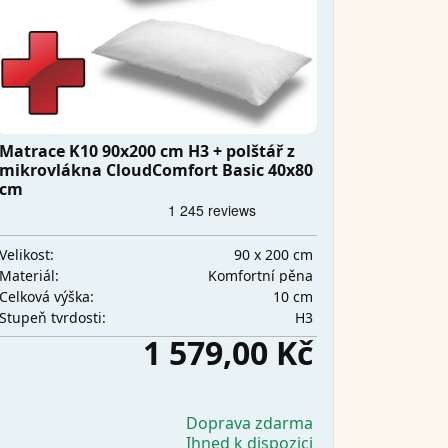
Matrace K10 90x200 cm H3 + polštář z
mikrovlákna CloudComfort Basic 40x80
cm
90 x 200 cm
Velikost:
Komfortní pěna
Materiál:
10 cm
Celková výška:
H3
Stupeň tvrdosti:
1 579,00 Kč
Doprava zdarma
Ihned k dispozici