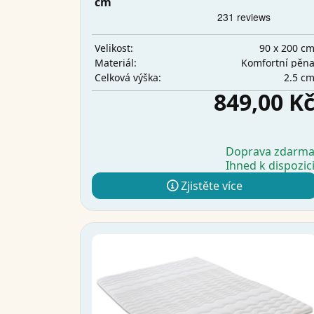
cm
90 x 200 c
Velikost:
Komfortní pěn
Materiál:
2.5 c
Celková výška:
849,00 K
Doprava zdarm
Ihned k dispozic
Zjistěte více