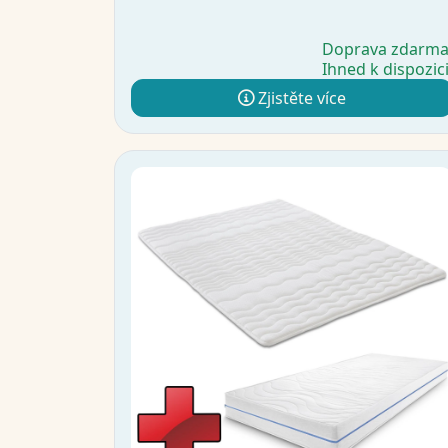
Doprava zdarm
Ihned k dispozic
Zjistěte více