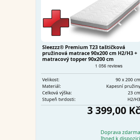
Sleezzz® Premium T23 taštičková
pružinová matrace 90x200 cm H2/H3 +
matracový topper 90x200 cm
90 x 200 c
Velikost:
Kapesní pružin
Materiál:
23 c
Celková výška:
H2/H
Stupeň tvrdosti:
3 399,00 K
Doprava zdarm
Ihned k dispozic