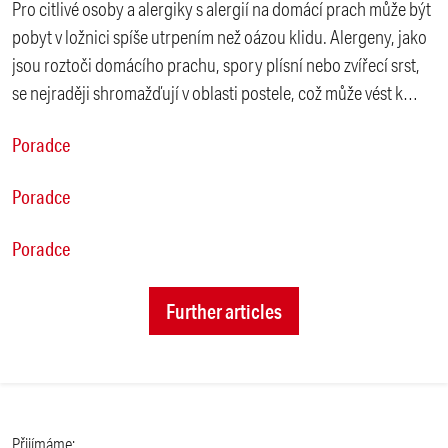
Pro citlivé osoby a alergiky s alergií na domácí prach může být
pobyt v ložnici spíše utrpením než oázou klidu. Alergeny, jako
jsou roztoči domácího prachu, spory plísní nebo zvířecí srst,
se nejraději shromažďují v oblasti postele, což může vést k
nočním příznakům, jako je ucpaný nos, kýchání, svědění nebo
Poradce
dokonce astma.
Poradce
Poradce
Further articles
Přijímáme: