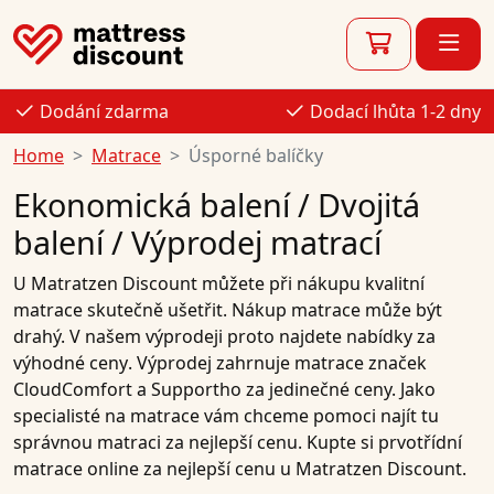
Dodání zdarma
Dodací lhůta 1-2 dny
Home
Matrace
Úsporné balíčky
Ekonomická balení / Dvojitá
balení / Výprodej matrací
U
Matratzen Discount
můžete při nákupu kvalitní
matrace
skutečně ušetřit. Nákup
matrace
může být
drahý. V našem
výprodeji
proto najdete
nabídky
za
výhodné ceny
. Výprodej zahrnuje
matrace
značek
CloudComfort
a
Supportho
za jedinečné ceny. Jako
specialisté na
matrace
vám chceme pomoci najít tu
správnou
matraci
za
nejlepší cenu
.
Kupte si
prvotřídní
matrace
online
za
nejlepší cenu
u Matratzen Discount.