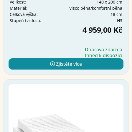
140 x 200 cm
Velikost:
Visco pěna/komfortní pěna
Materiál:
18 cm
Celková výška:
H3
Stupeň tvrdosti:
4 959,00 Kč
Doprava zdarma
Ihned k dispozici
Zjistěte více