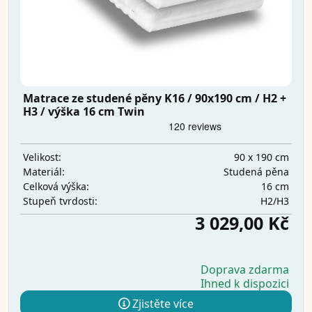
Matrace ze studené pěny K16 / 90x190 cm / H2 +
H3 / výška 16 cm Twin
90 x 190 cm
Velikost:
Studená pěna
Materiál:
16 cm
Celková výška:
H2/H3
Stupeň tvrdosti:
3 029,00 Kč
Doprava zdarma
Ihned k dispozici
Zjistěte více