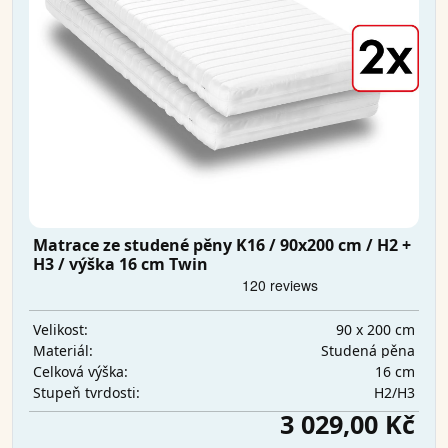
Matrace ze studené pěny K16 / 90x200 cm / H2 +
H3 / výška 16 cm Twin
90 x 200 cm
Velikost:
Studená pěna
Materiál:
16 cm
Celková výška:
H2/H3
Stupeň tvrdosti:
3 029,00 Kč