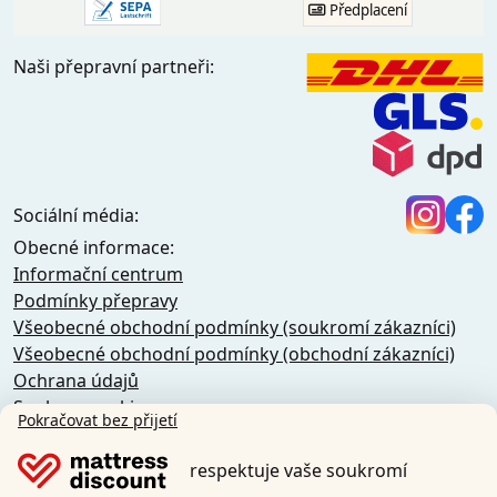
Předplacení
Naši přepravní partneři:
Sociální média:
Obecné informace:
Informační centrum
Podmínky přepravy
Všeobecné obchodní podmínky (soukromí zákazníci)
Všeobecné obchodní podmínky (obchodní zákazníci)
Ochrana údajů
Soubory cookie
Pokračovat bez přijetí
Storno podmínky
Otisk
respektuje vaše soukromí
Odstoupení od smlouvy