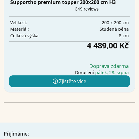
Supportho premium topper 200x200 cm H3
200 x 200 cm
Velikost:
Studená pěna
Materiál:
8 cm
Celková výška:
4 489,00 Kč
Doprava zdarma
Doručení
pátek, 28. srpna
Zjistěte více
Přijímáme: