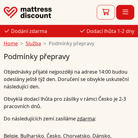
Dodání zdarma
Dodací lhůta 1-2 dny
Home
Služba
Podmínky přepravy
Podmínky přepravy
Objednávky přijaté
nejpozději na adrese 14:00
budou
odeslány ještě týž den
.
Doručení se obvykle uskuteční
následující den
.
Obvyklá dodací lhůta pro zásilky v rámci Česko je
2-3
pracovních dnů
.
Do následujících zemí zasíláme
zdarma
:
Belgie, Bulharsko,
Česko
, Chorvatsko, Dánsko,