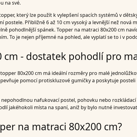
u na své.
topper, který lze použít k vylepšení spacích systémů v děts
í postele. Přibližně 6 až 10 cm vysoký a levnější než nová
elně pohodlnější spánek. Topper na matraci 80x200 cm naví
 To je nejen příjemné na pohled, ale vyplatí se to i v podo
 cm - dostatek pohodlí pro mal
topper 80x200 cm má ideální rozměry pro malé jednolůžkové
řipevňuje pomocí protiskluzové gumičky a poskytuje posteli da
i, nepohodlnou nafukovací postel, pohovku nebo rozkláda
lí jakéhokoli místa na spaní, aniž by bylo nutné investova
pper na matraci 80x200 cm?