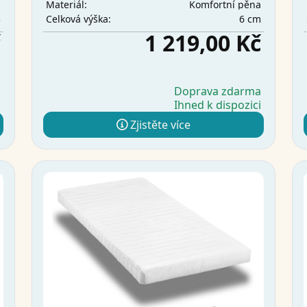
m
Komfortní pěna
Materiál:
3
6 cm
Celková výška:
č
1 219,00 Kč
a
Doprava zdarma
i
Ihned k dispozici
Zjistěte více