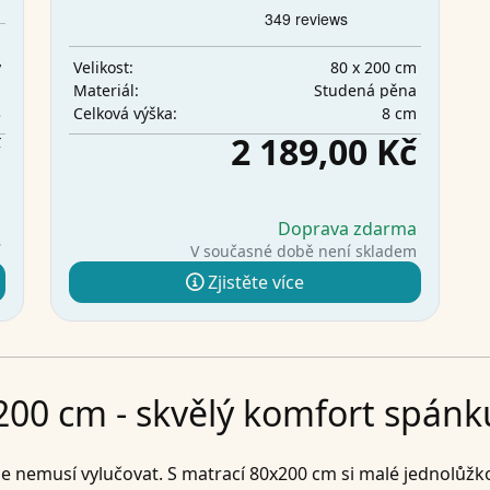
m
y
80 x 200 cm
Velikost:
m
Studená pěna
Materiál:
3
8 cm
Celková výška:
č
2 189,00 Kč
a
Doprava zdarma
í
V současné době není skladem
Zjistěte více
00 cm - skvělý komfort spánku
 se nemusí vylučovat. S matrací 80x200 cm si malé jednolůžk