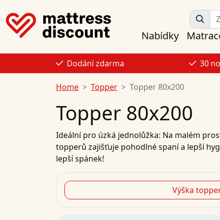
Nabídky
Matrac
Dodání zdarma
30 n
Home
Topper
Topper 80x200
Topper 80x200
Ideální pro úzká jednolůžka: Na malém pros
topperů zajišťuje pohodlné spaní a lepší hy
lepší spánek!
Výška toppe