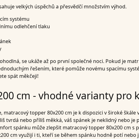
ahuje velkých úspěchů a přesvědčí množstvím výhod.
acím systému
lnímu odlehčení tlaku
pánek
y
ohodlná, se ukáže až po první společné noci. Pokud je mat
cm jednoduchým řešením, které pomůže novému spacímu sys
te spát měkčeji!
00 cm - vhodné varianty pro k
e, matracový topper 80x200 cm je k dispozici v široké škále
iš tvrdá nebo příliš měkká, váš spánek je neklidný nebo je p
mfort spánku může zlepšit matracový topper 80x200 cm s p
200 cm využijí i ti, kteří se během spánku hodně potí nebo 