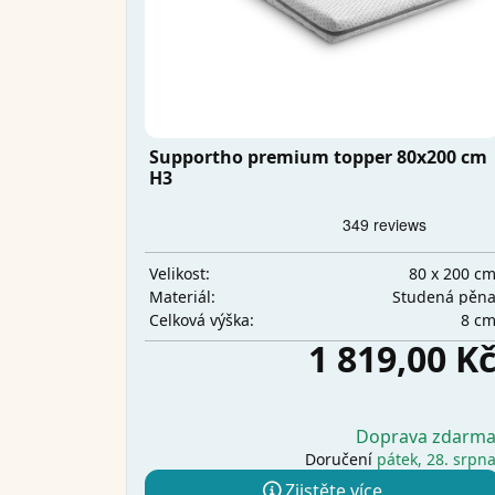
Supportho premium topper 80x200 cm
H3
80 x 200 c
Velikost:
Studená pěn
Materiál:
8 c
Celková výška:
1 819,00 K
Doprava zdarm
Doručení
pátek, 28. srpn
Zjistěte více