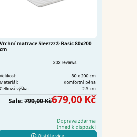
Vrchní matrace Sleezzz® Basic 80x200
cm
80 x 200 cm
Velikost:
Komfortní pěna
Materiál:
2.5 cm
Celková výška:
679,00 Kč
Sale:
799,00 Kč
Doprava zdarma
Ihned k dispozici
Zjistěte více