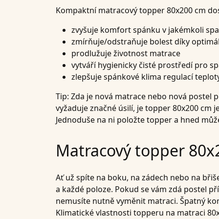
Kompaktní matracový topper 80x200 cm dos
zvyšuje komfort spánku v jakémkoli sp
zmírňuje/odstraňuje bolest díky optimá
prodlužuje životnost matrace
vytváří hygienicky čisté prostředí pro s
zlepšuje spánkové klima regulací teplot
Tip: Zda je nová matrace nebo nová postel p
vyžaduje značné úsilí, je topper 80x200 
Jednoduše na ni položte topper a hned může
Matracový topper 80x2
Ať už spíte na boku, na zádech nebo na břiš
a každé poloze. Pokud se vám zdá postel příl
nemusíte nutně vyměnit matraci. Špatný ko
Klimatické vlastnosti topperu na matraci 80x