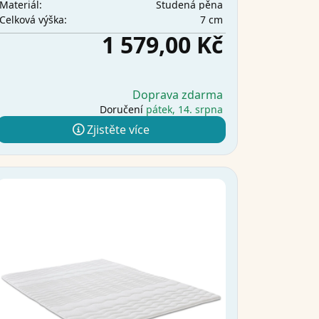
Studená pěna
Materiál:
7 cm
Celková výška:
1 579,00 Kč
Doprava zdarma
Doručení
pátek, 14. srpna
Zjistěte více