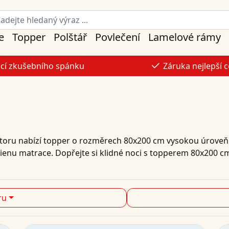
e
Topper
Polštář
Povlečení
Lamelové rámy
ocí zkušebního spánku
Záruka nejlepší 
toru nabízí topper o rozměrech 80x200 cm vysokou úroveň 
gienu matrace. Dopřejte si klidné noci s topperem 80x200 c
ru