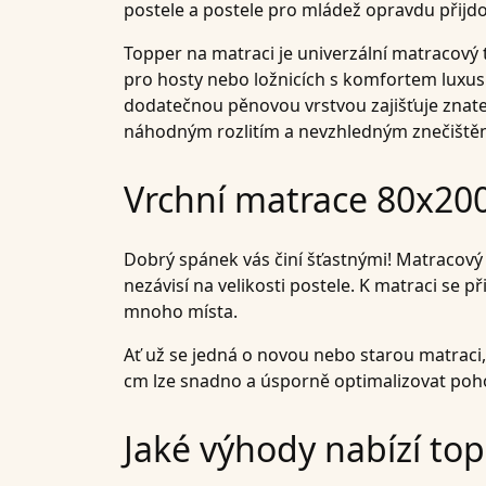
postele a postele pro mládež opravdu přijdo
Topper na matraci je univerzální matracový 
pro hosty nebo ložnicích s komfortem luxusn
dodatečnou pěnovou vrstvou zajišťuje znat
náhodným rozlitím a nevzhledným znečištěním.
Vrchní matrace 80x200
Dobrý spánek vás činí šťastnými! Matracový 
nezávisí na velikosti postele. K matraci se p
mnoho místa.
Ať už se jedná o novou nebo starou matrac
cm lze snadno a úsporně optimalizovat pohod
Jaké výhody nabízí to