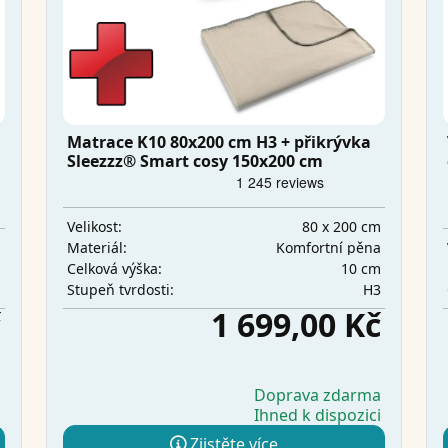
Matrace K10 80x200 cm H3 + přikrývka
Sleezzz® Smart cosy 150x200 cm
80 x 200 cm
Velikost:
m
Komfortní pěna
Materiál:
a
10 cm
Celková výška:
m
H3
Stupeň tvrdosti:
č
1 699,00 Kč
a
Doprava zdarma
Ihned k dispozici
a
Zjistěte více