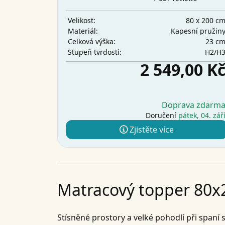
80 x 200 c
Velikost:
Kapesní pružin
Materiál:
23 c
Celková výška:
H2/H
Stupeň tvrdosti:
2 549,00 K
Doprava zdarm
Doručení
pátek, 04. zář
Zjistěte více
Matracový topper 80x2
Stísněné prostory a velké pohodlí při spaní