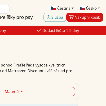
Čeština
Česko
Pelíšky pro psy
Služba
Nákupní košík
ceny
Dodací lhůta 1-2 dny
pohodlí. Naše řada vysoce kvalitních
m od Matratzen Discount - váš základ pro
Materiál