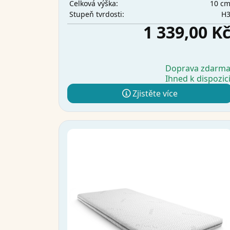
10 c
Celková výška:
H
Stupeň tvrdosti:
1 339,00 K
Doprava zdarm
Ihned k dispozic
Zjistěte více