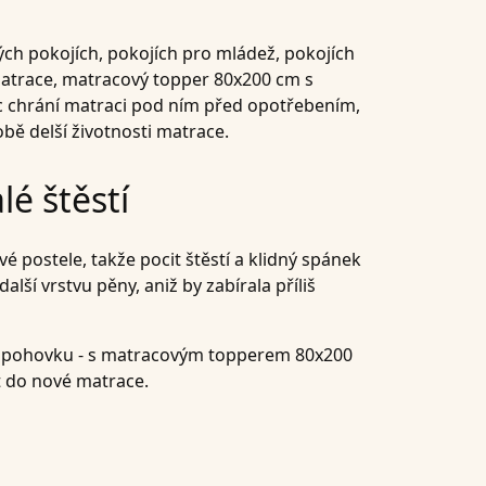
kých pokojích, pokojích pro mládež, pokojích
 matrace, matracový topper 80x200 cm s
c chrání matraci pod ním před opotřebením,
bě delší životnosti matrace.
é štěstí
 postele, takže pocit štěstí a klidný spánek
lší vrstvu pěny, aniž by zabírala příliš
cí pohovku - s matracovým topperem 80x200
t do nové matrace.