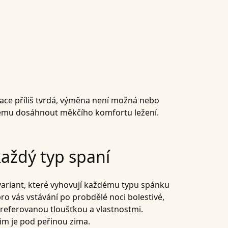
race příliš tvrdá, výměna není možná nebo
tému dosáhnout měkčího komfortu ležení.
aždý typ spaní
 variant, které vyhovují každému typu spánku
ro vás vstávání po probdělé noci bolestivé,
referovanou tloušťkou a vlastnostmi.
jim je pod peřinou zima.