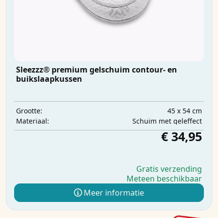
Sleezzz® premium gelschuim contour- en
buikslaapkussen
45 x 54 cm
Grootte:
Schuim met geleffect
Materiaal:
€ 34,95
Gratis verzending
Meteen beschikbaar
Meer informatie