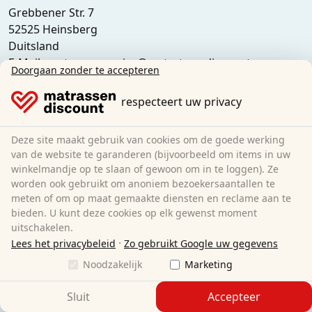
Grebbener Str. 7
52525 Heinsberg
Duitsland
E-Mail:
customer-service@matratzen.discount
Doorgaan zonder te accepteren
Alle prijzen zijn inclusief btw.
respecteert uw privacy
Outlet, magazijnverkoop, afhalen ter plaatse:
Deze site maakt gebruik van cookies om de goede werking
Matratzen Discount
van de website te garanderen (bijvoorbeeld om items in uw
Ferdinand-Porsche-Str. 4
winkelmandje op te slaan of gewoon om in te loggen). Ze
52525 Heinsberg
worden ook gebruikt om anoniem bezoekersaantallen te
Duitsland
meten of om op maat gemaakte diensten en reclame aan te
bieden. U kunt deze cookies op elk gewenst moment
uitschakelen.
·
Lees het privacybeleid
Zo gebruikt Google uw gegevens
Noodzakelijk
Marketing
Sluit
Accepteer