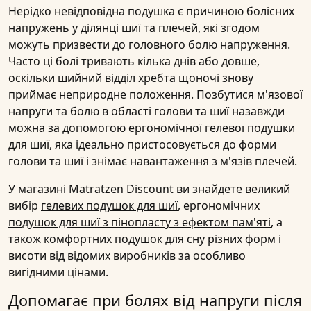
Нерідко невідповідна подушка є причиною болісних
напружень у ділянці шиї та плечей, які згодом
можуть призвести до головного болю напруження.
Часто ці болі тривають кілька днів або довше,
оскільки шийний відділ хребта щоночі знову
приймає неприродне положення. Позбутися м'язової
напруги та болю в області голови та шиї назавжди
можна за допомогою ергономічної гелевої подушки
для шиї, яка ідеально пристосовується до форми
голови та шиї і знімає навантаження з м'язів плечей.
У магазині Matratzen Discount ви знайдете великий
вибір
гелевих подушок для шиї
, ергономічних
подушок для шиї з пінопласту з ефектом пам'яті
, а
також
комфортних подушок для сну
різних форм і
висоти від відомих виробників за особливо
вигідними цінами.
Допомагає при болях від напруги після