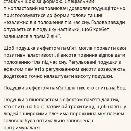
стабільнішою за формою. Спеціальний
пінопластовий наповнювач дозволяє подушці точно
пристосовуватися до форми голови та шиї
незалежно від положення під час сну. Голова завжди
опускається в подушку настільки, щоб хребет
залишався в прямій лінії.
Щоб подушка з ефектом пам'яті могла проявити свої
позитивні властивості, її висота повинна відповідати
положенню тіла під час сну.
Регульовані подушки з
ефектом пам'яті з регулюванням висоти
дозволяють
додатково точно налаштувати висоту подушки.
Подушки з ефектом пам'яті для тих, хто спить на боці
Подушки з пінопластом з ефектом пам'яті для тих,
хто спить на боці, зазвичай трохи вищі, щоб навіть у
людей з широкими плечима порожнина між плечем і
головою була оптимально заповнена і
підтримувалася.