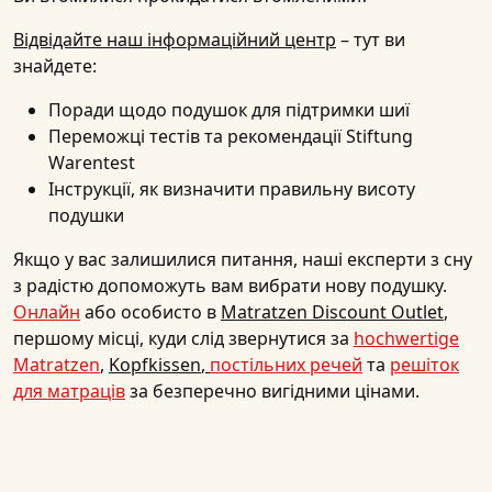
Відвідайте наш інформаційний центр
– тут ви
знайдете:
Поради щодо подушок для підтримки шиї
Переможці тестів та рекомендації Stiftung
Warentest
Інструкції, як визначити правильну висоту
подушки
Якщо у вас залишилися питання, наші експерти з сну
з радістю допоможуть вам вибрати нову подушку.
Онлайн
або особисто в
Matratzen Discount Outlet
,
першому місці, куди слід звернутися за
hochwertige
Matratzen
,
Kopfkissen
,
постільних речей
та
решіток
для матраців
за безперечно вигідними цінами.