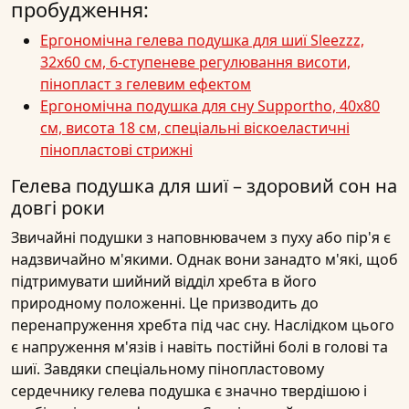
пробудження:
Ергономічна гелева подушка для шиї Sleezzz,
32x60 см, 6-ступеневе регулювання висоти,
пінопласт з гелевим ефектом
Ергономічна подушка для сну Supportho, 40x80
см, висота 18 см, спеціальні віскоеластичні
пінопластові стрижні
Гелева подушка для шиї – здоровий сон на
довгі роки
Звичайні подушки з наповнювачем з пуху або пір'я є
надзвичайно м'якими. Однак вони занадто м'які, щоб
підтримувати шийний відділ хребта в його
природному положенні. Це призводить до
перенапруження хребта під час сну. Наслідком цього
є напруження м'язів і навіть постійні болі в голові та
шиї. Завдяки спеціальному пінопластовому
сердечнику гелева подушка є значно твердішою і