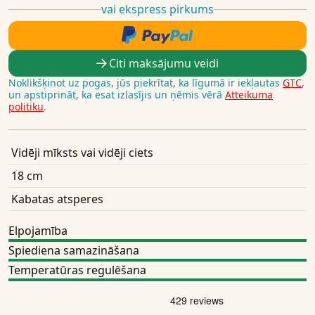
vai ekspress pirkums
Citi maksājumu veidi
Noklikšķinot uz pogas, jūs piekrītat, ka līgumā ir iekļautas
GTC
,
un apstiprināt, ka esat izlasījis un ņēmis vērā
Atteikuma
politiku
.
Vidēji mīksts vai vidēji ciets
18 cm
Kabatas atsperes
Elpojamība
Spiediena samazināšana
Temperatūras regulēšana