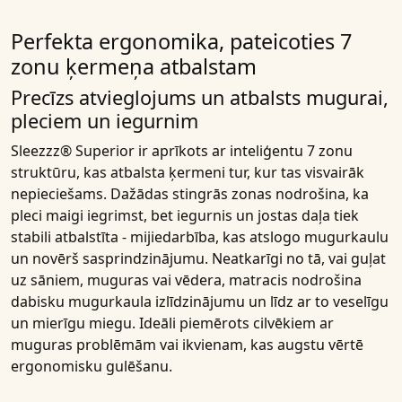
Perfekta ergonomika, pateicoties 7
zonu ķermeņa atbalstam
Precīzs atvieglojums un atbalsts mugurai,
pleciem un iegurnim
Sleezzz® Superior
ir aprīkots ar inteliģentu
7 zonu
struktūru,
kas atbalsta ķermeni tur, kur tas visvairāk
nepieciešams. Dažādas stingrās zonas nodrošina, ka
pleci maigi iegrimst, bet iegurnis un jostas daļa tiek
stabili atbalstīta - mijiedarbība, kas atslogo mugurkaulu
un novērš sasprindzinājumu. Neatkarīgi no tā, vai guļat
uz sāniem, muguras vai vēdera, matracis nodrošina
dabisku mugurkaula izlīdzinājumu
un līdz ar to veselīgu
un mierīgu miegu. Ideāli piemērots cilvēkiem ar
muguras problēmām vai ikvienam, kas augstu vērtē
ergonomisku gulēšanu.