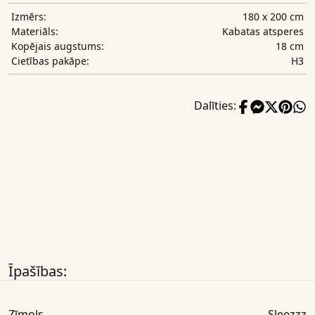
180 x 200 cm
Izmērs:
Kabatas atsperes
Materiāls:
18 cm
Kopējais augstums:
H3
Cietības pakāpe:
Dalīties:
Īpašības:
Zīmols
Sleezzz