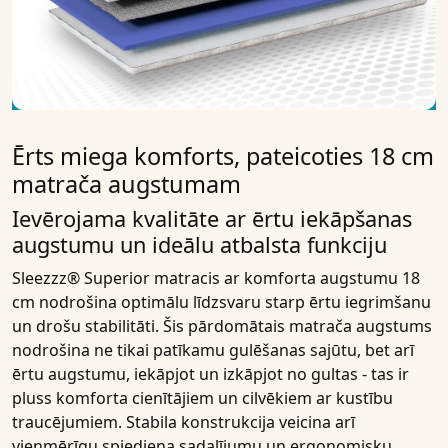
Ērts miega komforts, pateicoties 18 cm
matrača augstumam
Ievērojama kvalitāte ar ērtu iekāpšanas
augstumu un ideālu atbalsta funkciju
Sleezzz® Superior matracis
ar
komforta augstumu 18
cm
nodrošina optimālu līdzsvaru starp ērtu iegrimšanu
un drošu stabilitāti. Šis pārdomātais matrača augstums
nodrošina ne tikai patīkamu gulēšanas sajūtu, bet arī
ērtu augstumu, iekāpjot un izkāpjot no gultas - tas ir
pluss komforta cienītājiem un cilvēkiem ar kustību
traucējumiem. Stabila konstrukcija veicina arī
vienmērīgu spiediena sadalījumu un ergonomisku