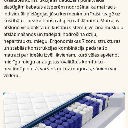
kvalitātes konstrukcija ar
daudzām punktveida
elastīgām kabatas atsperēm
nodrošina, ka matracis
individuāli pielāgojas jūsu ķermenim un īpaši reaģē uz
kustībām - bez kaitinoša atsperu atslābuma. Matracis
atslogo visu balsta un kustību sistēmu, veicina muskuļu
atslābināšanos un tādējādi nodrošina dziļu,
nepārtrauktu miegu. Ergonomiskās 7 zonu struktūras
un stabilās konstrukcijas kombinācija padara šo
matraci par ideālu izvēli ikvienam, kurš vēlas apvienot
mierīgu miegu ar augstas kvalitātes komfortu -
neatkarīgi no tā, vai viņš guļ uz muguras, sāniem vai
vēdera.