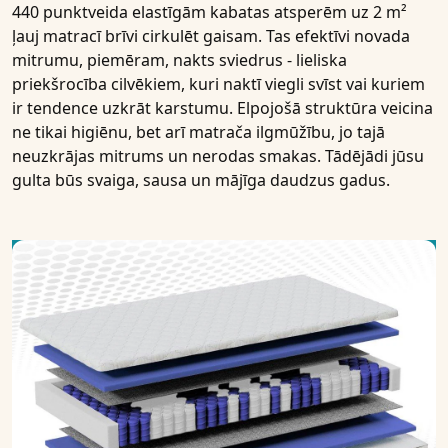
440 punktveida elastīgām kabatas atsperēm uz 2 m²
ļauj matracī brīvi cirkulēt gaisam. Tas efektīvi novada
mitrumu, piemēram, nakts sviedrus - lieliska
priekšrocība cilvēkiem, kuri naktī viegli svīst vai kuriem
ir tendence uzkrāt karstumu. Elpojošā struktūra veicina
ne tikai higiēnu, bet arī matrača ilgmūžību, jo tajā
neuzkrājas mitrums un nerodas smakas. Tādējādi jūsu
gulta būs svaiga, sausa un mājīga daudzus gadus.