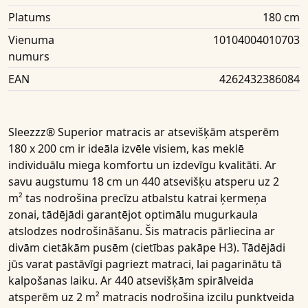
Platums
180 cm
Vienuma
10104004010703
numurs
EAN
4262432386084
Sleezzz® Superior matracis ar atsevišķām atsperēm
180 x 200 cm
ir ideāla izvēle visiem, kas meklē
individuālu miega komfortu un izdevīgu kvalitāti. Ar
savu augstumu
18 cm
un
440 atsevišķu atsperu uz 2
m²
tas nodrošina precīzu atbalstu katrai ķermeņa
zonai, tādējādi garantējot optimālu mugurkaula
atslodzes nodrošināšanu. Šis
matracis
pārliecina ar
divām cietākām pusēm (cietības pakāpe H3). Tādējādi
jūs varat pastāvīgi pagriezt matraci, lai pagarinātu tā
kalpošanas laiku. Ar
440 atsevišķām spirālveida
atsperēm uz 2 m²
matracis nodrošina izcilu
punktveida