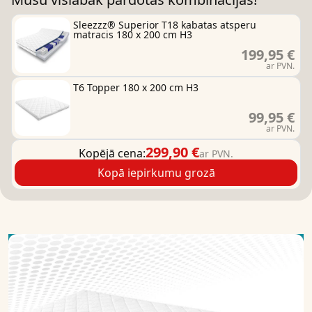
Sleezzz® Superior T18 kabatas atsperu
matracis 180 x 200 cm H3
199,95 €
ar PVN.
T6 Topper 180 x 200 cm H3
99,95 €
ar PVN.
299,90 €
Kopējā cena:
ar PVN.
Kopā iepirkumu grozā