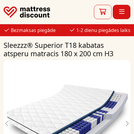
Bezmaksas piegāde
1-2 dienu piegādes laiks
Sleezzz® Superior T18 kabatas
atsperu matracis 180 x 200 cm H3
Previous
Ne