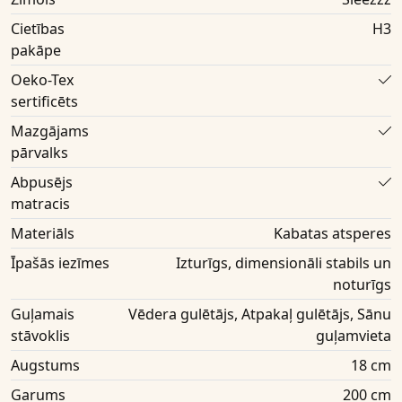
Cietības
H3
pakāpe
Oeko-Tex
sertificēts
Mazgājams
pārvalks
Abpusējs
matracis
Materiāls
Kabatas atsperes
Īpašās iezīmes
Izturīgs, dimensionāli stabils un
noturīgs
Guļamais
Vēdera gulētājs, Atpakaļ gulētājs, Sānu
stāvoklis
guļamvieta
Augstums
18 cm
Garums
200 cm