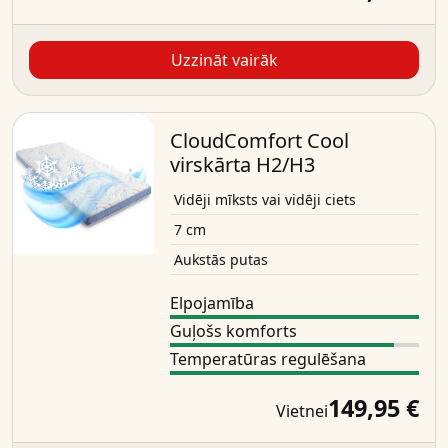
Uzzināt vairāk
CloudComfort Cool
virskārta H2/H3
Vidēji mīksts vai vidēji ciets
7 cm
Aukstās putas
Elpojamība
Guļošs komforts
Temperatūras regulēšana
149,95 €
Vietnei