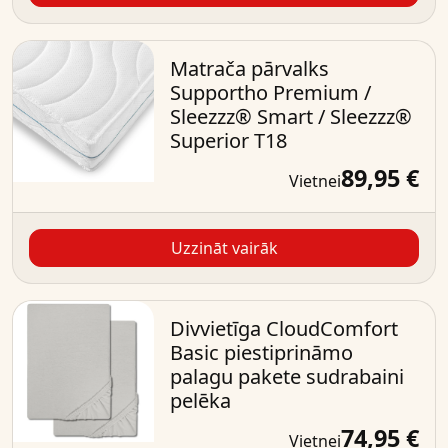
Matrača pārvalks
Supportho Premium /
Sleezzz® Smart / Sleezzz®
Superior T18
89,95 €
Vietnei
Uzzināt vairāk
Divvietīga CloudComfort
Basic piestiprināmo
palagu pakete sudrabaini
pelēka
74,95 €
Vietnei