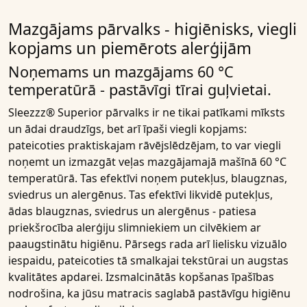
Mazgājams pārvalks - higiēnisks, viegli
kopjams un piemērots alerģijām
Noņemams un mazgājams 60 °C
temperatūrā - pastāvīgi tīrai guļvietai.
Sleezzz® Superior pārvalks
ir ne tikai patīkami mīksts
un ādai draudzīgs, bet arī īpaši
viegli kopjams
:
pateicoties praktiskajam rāvējslēdzējam, to var viegli
noņemt un
izmazgāt veļas mazgājamajā mašīnā 60 °C
temperat
ūrā. Tas efektīvi noņem putekļus, blaugznas,
sviedrus un alergēnus. Tas efektīvi likvidē putekļus,
ādas blaugznas, sviedrus un alergēnus - patiesa
priekšrocība
alerģiju slimniekiem un
cilvēkiem ar
paaugstinātu higiēnu
. Pārsegs rada arī lielisku vizuālo
iespaidu, pateicoties tā smalkajai tekstūrai un augstas
kvalitātes apdarei. Izsmalcinātās kopšanas īpašības
nodrošina, ka jūsu matracis saglabā pastāvīgu higiēnu