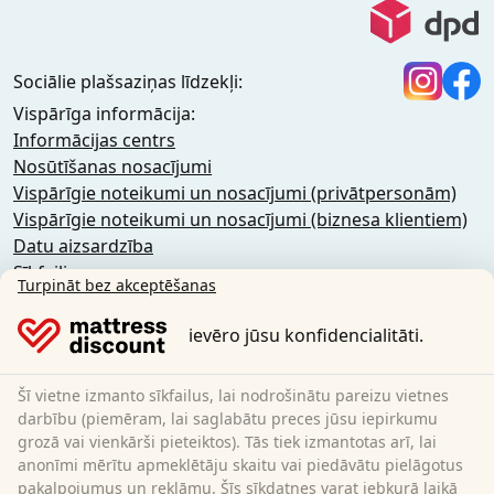
Sociālie plašsaziņas līdzekļi:
Vispārīga informācija:
Informācijas centrs
Nosūtīšanas nosacījumi
Vispārīgie noteikumi un nosacījumi (privātpersonām)
Vispārīgie noteikumi un nosacījumi (biznesa klientiem)
Datu aizsardzība
Sīkfaili
Turpināt bez akceptēšanas
Atcelšanas politika
Imprint
ievēro jūsu konfidencialitāti.
Līguma atcelšana
Šī vietne izmanto sīkfailus, lai nodrošinātu pareizu vietnes
Sleezzz GmbH
darbību (piemēram, lai saglabātu preces jūsu iepirkumu
Grebbener Str. 7
grozā vai vienkārši pieteiktos). Tās tiek izmantotas arī, lai
anonīmi mērītu apmeklētāju skaitu vai piedāvātu pielāgotus
52525 Heinsberg
pakalpojumus un reklāmu. Šīs sīkdatnes varat jebkurā laikā