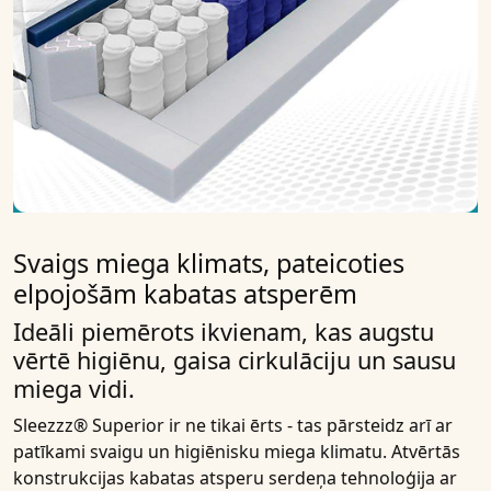
Svaigs miega klimats, pateicoties
elpojošām kabatas atsperēm
Ideāli piemērots ikvienam, kas augstu
vērtē higiēnu, gaisa cirkulāciju un sausu
miega vidi.
Sleezzz® Superior
ir ne tikai ērts - tas pārsteidz arī ar
patīkami
svaigu un higiēnisku miega klimatu
. Atvērtās
konstrukcijas
kabatas atsperu serdeņa tehnoloģija
ar