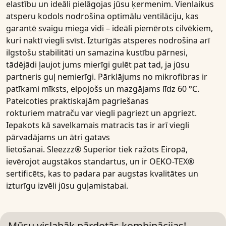
elastību
un ideāli pielāgojas jūsu ķermenim. Vienlaikus
atsperu kodols nodrošina optimālu
ventilāciju
, kas
garantē svaigu miega vidi – ideāli piemērots cilvēkiem,
kuri naktī viegli svīst. Izturīgās atsperes nodrošina arī
ilgstošu stabilitāti un samazina kustību pārnesi,
tādējādi ļaujot jums mierīgi gulēt pat tad, ja jūsu
partneris guļ nemierīgi. Pārklājums no
mikrofibras
ir
patīkami mīksts, elpojošs un mazgājams līdz
6
0 °C
.
Pateicoties praktiskajām
pagriešanas
rokturiem
matraču var viegli pagriezt un apgriezt.
Iepakots kā
savelkamais matracis
tas ir arī viegli
pārvadājams un ātri gatavs
lietošanai.
Sleezzz®
Superior
tiek ražots Eiropā,
ievērojot augstākos standartus, un ir
OEKO-TEX®
sertificēts
, kas to padara par augstas kvalitātes un
izturīgu izvēli jūsu guļamistabai.
Mūsu vislabāk pārdotās kombinācijas!