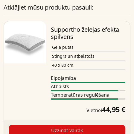
Atklājiet mūsu produktu pasauli:
Supportho želejas efekta
spilvens
Gēla putas
Stingrs un atbalstošs
40 x 80 cm
Elpojamība
Atbalsts
Temperatūras regulēšana
44,95 €
Vietnei
Uzzināt vairāk