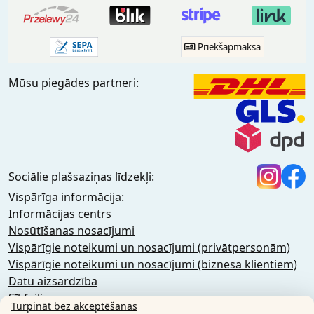
Priekšapmaksa
Mūsu piegādes partneri:
Sociālie plašsaziņas līdzekļi:
Vispārīga informācija:
Informācijas centrs
Nosūtīšanas nosacījumi
Vispārīgie noteikumi un nosacījumi (privātpersonām)
Vispārīgie noteikumi un nosacījumi (biznesa klientiem)
Datu aizsardzība
Sīkfaili
Turpināt bez akceptēšanas