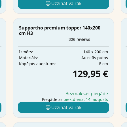
Uzzināt vairāk
Supportho premium topper 140x200
cm H3
m
140 x 200 cm
Izmērs:
s
Aukstās putas
Materiāls:
m
8 cm
Kopējais augstums:
€
129,95 €
e
Bezmaksas piegāde
s
Piegāde ar
piektdiena, 14. augusts
Uzzināt vairāk