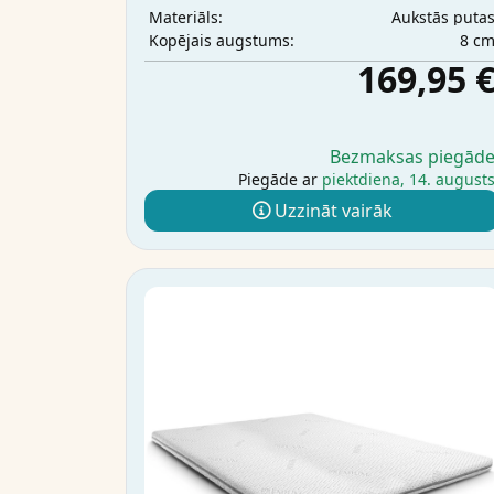
Aukstās puta
Materiāls:
8 c
Kopējais augstums:
169,95 
Bezmaksas piegād
Piegāde ar
piektdiena, 14. august
Uzzināt vairāk