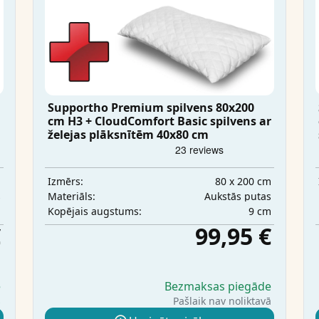
Supportho Premium spilvens 80x200
cm H3 + CloudComfort Basic spilvens ar
želejas plāksnītēm 40x80 cm
m
80 x 200 cm
Izmērs:
s
Aukstās putas
Materiāls:
m
9 cm
Kopējais augstums:
€
99,95 €
e
Bezmaksas piegāde
s
Pašlaik nav noliktavā