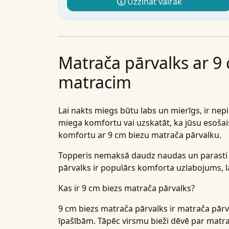
Uzzināt vairāk
Matrača pārvalks ar 
matracim
Lai nakts miegs būtu labs un mierīgs, ir nepie
miega komfortu vai uzskatāt, ka jūsu esošais 
komfortu ar 9 cm biezu matrača pārvalku.
Topperis nemaksā daudz naudas un parasti ir
pārvalks ir populārs komforta uzlabojums, 
Kas ir 9 cm biezs matrača pārvalks?
9 cm biezs matrača pārvalks ir matrača pārv
īpašībām. Tāpēc virsmu bieži dēvē par matra