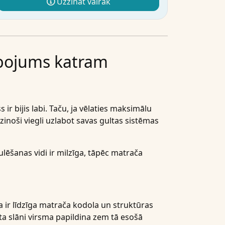
Uzzināt vairāk
abojums katram
 ir bijis labi. Taču, ja vēlaties maksimālu
zinoši viegli uzlabot savas gultas sistēmas
ēšanas vidi ir milzīga, tāpēc matrača
a ir līdzīga matrača kodola un struktūras
ta slāni virsma papildina zem tā esošā