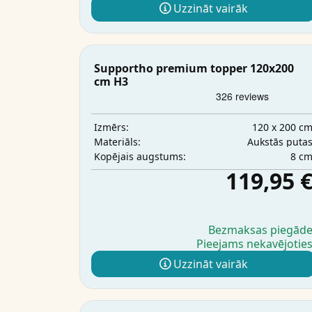
Uzzināt vairāk
Supportho premium topper 120x200
cm H3
120 x 200 c
Izmērs:
Aukstās puta
Materiāls:
8 c
Kopējais augstums:
119,95 
Bezmaksas piegād
Pieejams nekavējotie
Uzzināt vairāk