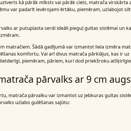
uztverts kā pārāk mīksts vai pārāk ciets, matrača virskārta 
ēmu var padarīt ievērojami ērtāku, piemēram, uzlabojot silt
valks ar putuplasta serdi ideāli pieguļ gultas sistēmai un k
 izmēram.
m matračiem. Šādā gadījumā var izmantot liela izmēra matra
ēšanas komfortu. Vai arī divus matrača pārklājus, kas ir uz pu
r lietderīgi, piemēram, pāriem, kuri dod priekšroku atšķirīgi
matrača pārvalks ar 9 cm aug
u, matrača pārvalku var izmantot uz jebkuras gultas sistē
rvalks uzlabo gulēšanas sajūtu: