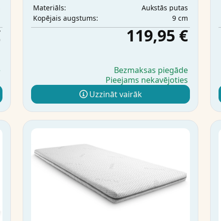
s
Aukstās putas
Materiāls:
m
9 cm
Kopējais augstums:
€
119,95 €
e
Bezmaksas piegāde
Pieejams nekavējoties
s
Uzzināt vairāk