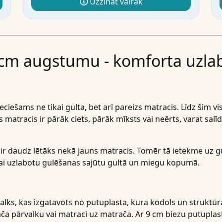
Uzzināt vairāk
9 cm augstumu - komforta uzl
ciešams ne tikai gulta, bet arī pareizs matracis. Līdz šim viss
matracis ir pārāk ciets, pārāk mīksts vai neērts, varat salīd
 daudz lētāks nekā jauns matracis. Tomēr tā ietekme uz gul
lai uzlabotu gulēšanas sajūtu gultā un miegu kopumā.
alks, kas izgatavots no putuplasta, kura kodols un struktūr
ča pārvalku vai matraci uz matrača. Ar 9 cm biezu putuplas