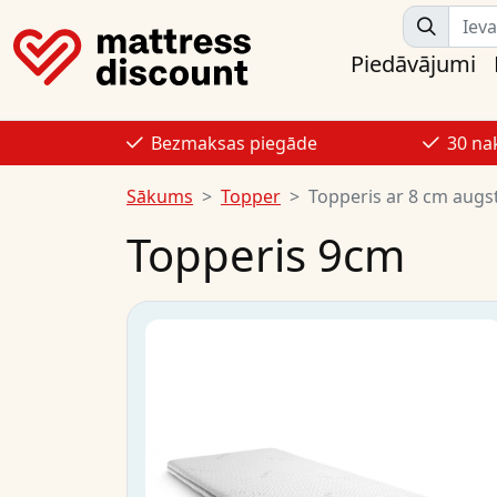
Piedāvājumi
Bezmaksas piegāde
30 na
Sākums
Topper
Topperis ar 8 cm aug
Topperis 9cm