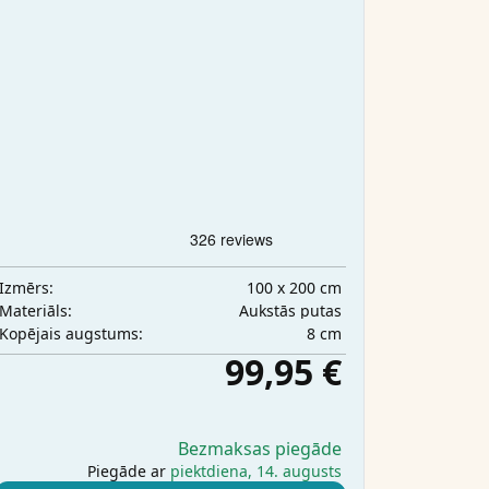
100 x 200 cm
Izmērs:
Aukstās putas
Materiāls:
8 cm
Kopējais augstums:
99,95 €
Bezmaksas piegāde
Piegāde ar
piektdiena, 14. augusts