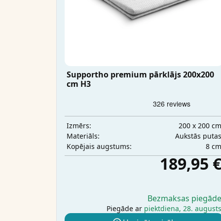
Supportho premium pārklājs 200x200
cm H3
200 x 200 c
Izmērs:
Aukstās puta
Materiāls:
8 c
Kopējais augstums:
189,95 
Bezmaksas piegād
Piegāde ar
piektdiena, 28. august