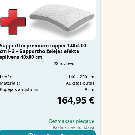
Supportho premium topper 140x200
cm H3 + Supportho želejas efekta
spilvens 40x80 cm
140 x 200 cm
Izmērs:
Aukstās putas
Materiāls:
9 cm
Kopējais augstums:
164,95 €
Bezmaksas piegāde
Pašlaik nav noliktavā