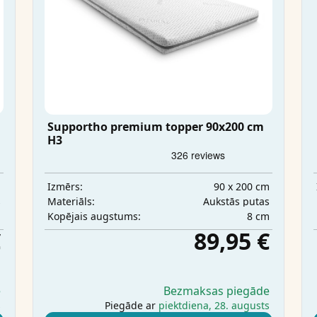
Supportho premium topper 90x200 cm
H3
m
90 x 200 cm
Izmērs:
s
Aukstās putas
Materiāls:
m
8 cm
Kopējais augstums:
€
89,95 €
e
Bezmaksas piegāde
s
Piegāde ar
piektdiena, 28. augusts