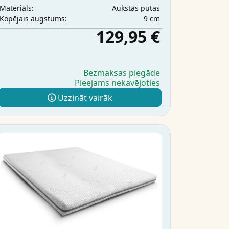
Aukstās putas
Materiāls:
9 cm
Kopējais augstums:
129,95 €
Bezmaksas piegāde
Pieejams nekavējoties
Uzzināt vairāk