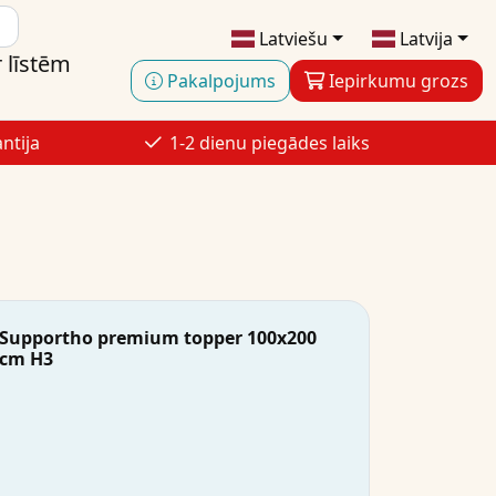
Latviešu
Latvija
 līstēm
Pakalpojums
Iepirkumu grozs
ntija
1-2 dienu piegādes laiks
Supportho premium topper 100x200
cm H3