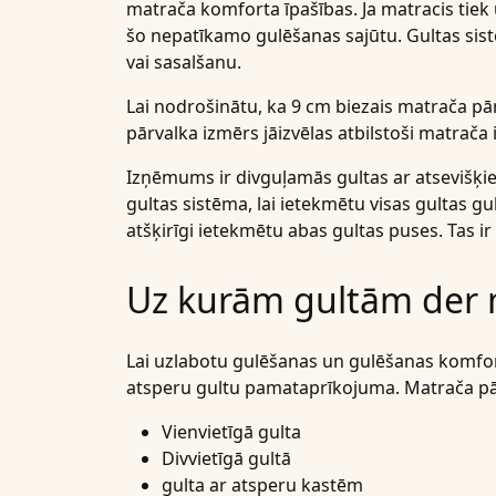
matrača komforta īpašības. Ja matracis tiek 
šo nepatīkamo gulēšanas sajūtu. Gultas sist
vai sasalšanu.
Lai nodrošinātu, ka 9 cm biezais matrača pār
pārvalka izmērs jāizvēlas atbilstoši matrača
Izņēmums ir divguļamās gultas ar atsevišķie
gultas sistēma, lai ietekmētu visas gultas gul
atšķirīgi ietekmētu abas gultas puses. Tas i
Uz kurām gultām der 
Lai uzlabotu gulēšanas un gulēšanas komfort
atsperu gultu pamataprīkojuma. Matrača pā
Vienvietīgā gulta
Divvietīgā gultā
gulta ar atsperu kastēm