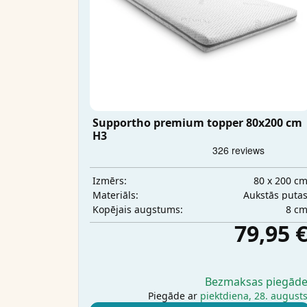
Supportho premium topper 80x200 cm
H3
80 x 200 c
Izmērs:
Aukstās puta
Materiāls:
8 c
Kopējais augstums:
79,95 
Bezmaksas piegād
Piegāde ar
piektdiena, 28. august