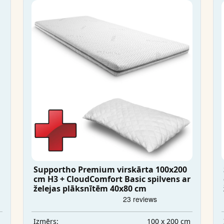
Supportho Premium virskārta 100x200
cm H3 + CloudComfort Basic spilvens ar
želejas plāksnītēm 40x80 cm
m
100 x 200 cm
Izmērs: