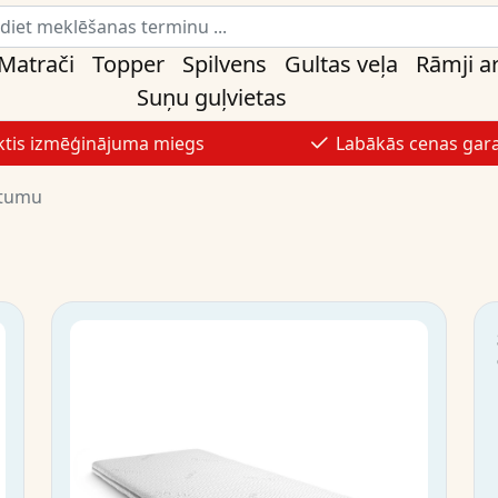
Matrači
Topper
Spilvens
Gultas veļa
Rāmji ar
Suņu guļvietas
ktis izmēģinājuma miegs
Labākās cenas gara
stumu