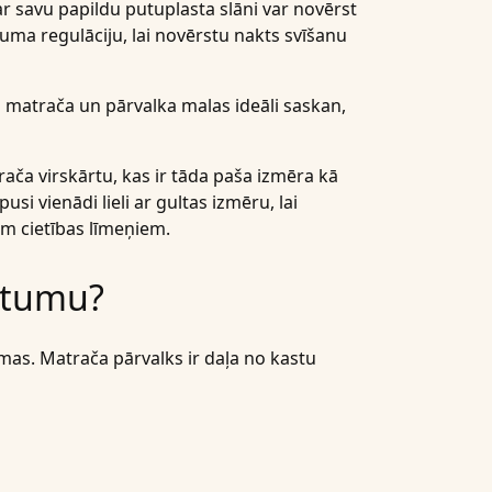
ar savu papildu putuplasta slāni var novērst
uma regulāciju, lai novērstu nakts svīšanu
a matrača un pārvalka malas ideāli saskan,
ča virskārtu, kas ir tāda paša izmēra kā
si vienādi lieli ar gultas izmēru, lai
em cietības līmeņiem.
stumu?
mas. Matrača pārvalks ir daļa no kastu