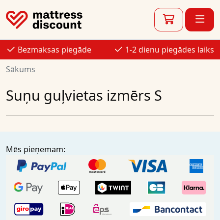
Bezmaksas piegāde
1-2 dienu piegādes laiks
Sākums
Suņu guļvietas izmērs S
Mēs pieņemam: