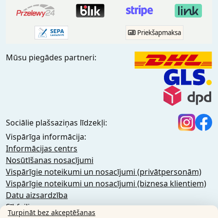
Priekšapmaksa
Mūsu piegādes partneri:
Sociālie plašsaziņas līdzekļi:
Vispārīga informācija:
Informācijas centrs
Nosūtīšanas nosacījumi
Vispārīgie noteikumi un nosacījumi (privātpersonām)
Vispārīgie noteikumi un nosacījumi (biznesa klientiem)
Datu aizsardzība
Sīkfaili
Turpināt bez akceptēšanas