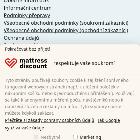
Obecné informace:
Informační centrum
Podmínky přepravy
Všeobecné obchodní podmínky (soukromí zákazníci)
Všeobecné obchodní podmínky (obchodní zákazníci)
Ochrana údajů
Soubory cookie
Pokračovat bez přijetí
Storno podmínky
Otisk
respektuje vaše soukromí
Odstoupení od smlouvy
Tyto stránky používají soubory cookie k zajištění správného
Sleezzz GmbH
fungování webových stránek (např. k uložení položek v
Grebbener Str. 7
nákupním košíku nebo k jednoduchému přihlášení). Používají
se také k anonymnímu měření počtu návštěvníků nebo k
52525 Heinsberg
nabízení služeb a reklamy na míru. Tyto soubory cookie
Německo
můžete kdykoli zakázat.
E-Mail:
customer-service@matratzen.discount
·
Přečtěte si zásady ochrany osobních údajů
Jak Google
Všechny ceny jsou uvedeny včetně DPH.
využívá vaše údaje
Nezbytné
Marketing