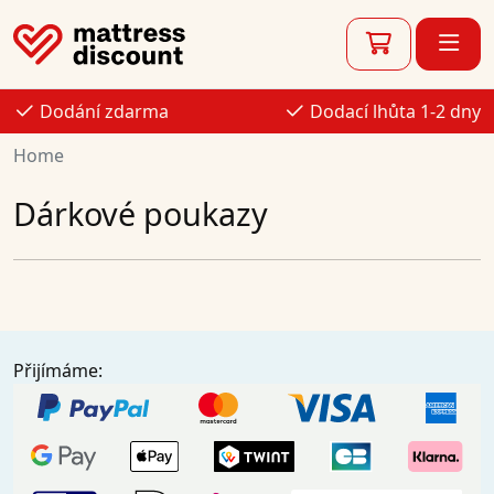
Dodání zdarma
Dodací lhůta 1-2 dny
Home
Dárkové poukazy
Přijímáme: