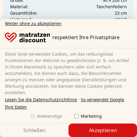
90 x 200 cm
Größe:
Taschenfedern
Material:
23 cm
Gesamthöhe:
H2/H3
Härtegrad:
Weiter ohne zu akzeptieren
CHF 189.95
respektiert Ihre Privatsphäre
Kostenloser Versand
Diese Seite verwendet Cookies, um das reibungslose
Sofort lieferbar
Funktionieren der Website zu gewährleisten (z. B. um Artikel
Mehr erfahren
in Ihrem Warenkorb zu speichern oder sich einfach
anzumelden). Sie dienen auch dazu, die Besucherzahlen
anonym zu messen oder angepasste Dienstleistungen und
Werbung anzubieten. Sie können diese Cookies jederzeit
einstellen.
·
Lesen Sie die Datenschutzrichtlinie
So verwendet Google
Ihre Daten
Notwendige
Marketing
Schließen
Akzeptieren