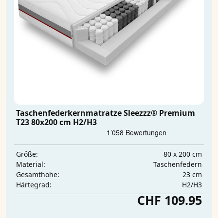
Taschenfederkernmatratze Sleezzz® Premium
T23 80x200 cm H2/H3
80 x 200 cm
Größe:
Taschenfedern
Material:
23 cm
Gesamthöhe:
H2/H3
Härtegrad:
CHF 109.95