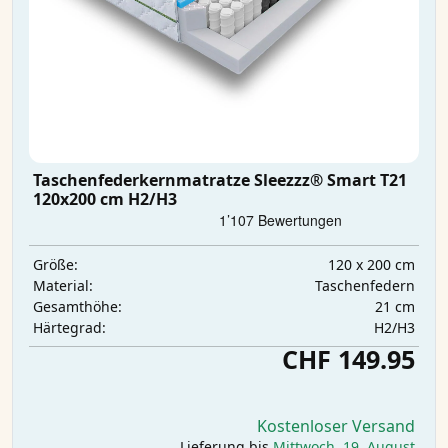
Taschenfederkernmatratze Sleezzz® Smart T21
120x200 cm H2/H3
120 x 200 cm
Größe:
Taschenfedern
Material:
21 cm
Gesamthöhe:
H2/H3
Härtegrad:
CHF 149.95
Kostenloser Versand
Lieferung bis
Mittwoch, 19. August