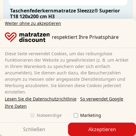
Taschenfederkernmatratze Sleezzz® Superior
T18 120x200 cm H3
Weiter ohne zu akzeptieren
120 x 200 cm
Größe:
respektiert Ihre Privatsphäre
Taschenfedern
Material:
18 cm
Gesamthöhe:
Diese Seite verwendet Cookies, um das reibungslose
H3
Härtegrad:
Funktionieren der Website zu gewährleisten (z. B. um Artikel
CHF 129.95
in Ihrem Warenkorb zu speichern oder sich einfach
anzumelden). Sie dienen auch dazu, die Besucherzahlen
anonym zu messen oder angepasste Dienstleistungen und
Kostenloser Versand
Werbung anzubieten. Sie können diese Cookies jederzeit
Sofort lieferbar
einstellen.
·
Lesen Sie die Datenschutzrichtlinie
So verwendet Google
Mehr erfahren
Ihre Daten
Notwendige
Marketing
Schließen
Akzeptieren