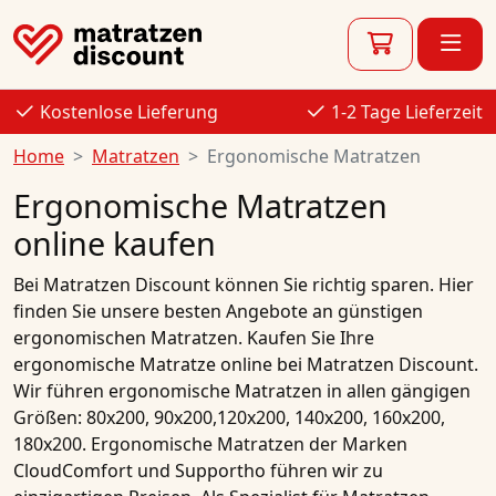
Kostenlose Lieferung
1-2 Tage Lieferzeit
Home
Matratzen
Ergonomische Matratzen
Ergonomische Matratzen
online kaufen
Bei Matratzen Discount können Sie richtig sparen. Hier
finden Sie unsere besten
Angebote
an
günstigen
ergonomischen Matratzen
.
Kaufen
Sie Ihre
ergonomische Matratze
online
bei Matratzen Discount.
Wir führen
ergonomische Matratzen
in allen gängigen
Größen:
80x200
,
90x200
,
120x200
,
140x200
,
160x200
,
180x200
.
Ergonomische Matratzen
der Marken
CloudComfort
und
Supportho
führen wir zu