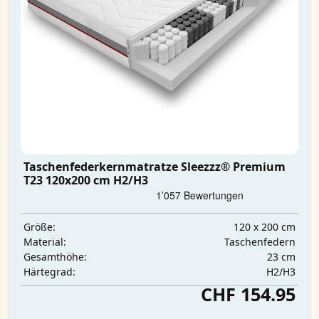
Taschenfederkernmatratze Sleezzz® Premium
T23 120x200 cm H2/H3
120 x 200 cm
Größe:
Taschenfedern
Material:
23 cm
Gesamthöhe:
H2/H3
Härtegrad:
CHF 154.95