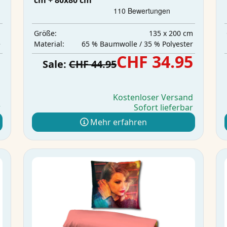
cm + 80x80 cm
m
135 x 200 cm
Größe:
e
65 % Baumwolle / 35 % Polyester
Material:
5
CHF 34.95
Sale:
CHF 44.95
d
Kostenloser Versand
r
Sofort lieferbar
Mehr erfahren