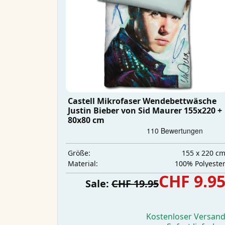
Castell Mikrofaser Wendebettwäsche
Justin Bieber von Sid Maurer 155x220 +
80x80 cm
155 x 220 c
Größe:
‎100% Polyeste
Material:
CHF 9.9
Sale:
CHF 19.95
Kostenloser Versan