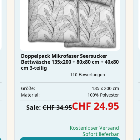
Doppelpack Mikrofaser Seersucker
Bettwäsche 135x200 + 80x80 cm + 40x80
cm 3-teilig
m
135 x 200 cm
Größe:
e
‎100% Polyester
Material:
5
CHF 24.95
Sale:
CHF 34.95
d
Kostenloser Versand
r
Sofort lieferbar