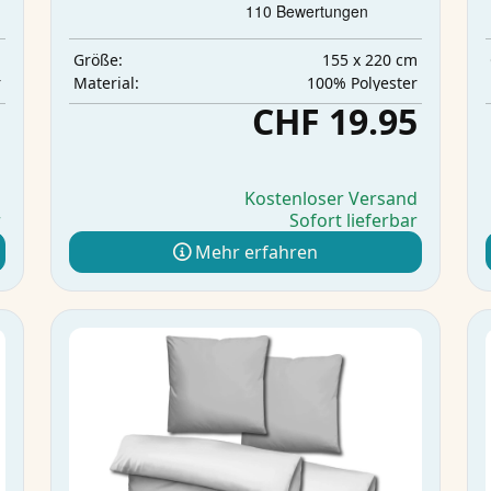
m
155 x 220 cm
Größe:
r
‎100% Polyester
Material:
5
CHF 19.95
d
Kostenloser Versand
r
Sofort lieferbar
Mehr erfahren