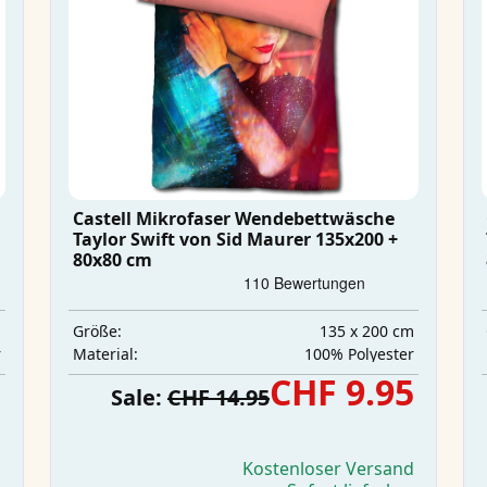
Castell Mikrofaser Wendebettwäsche
Taylor Swift von Sid Maurer 135x200 +
80x80 cm
m
135 x 200 cm
Größe:
r
‎100% Polyester
Material:
5
CHF 9.95
Sale:
CHF 14.95
d
Kostenloser Versand