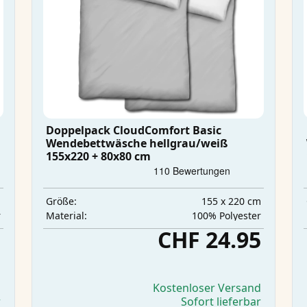
Doppelpack CloudComfort Basic
Wendebettwäsche hellgrau/weiß
155x220 + 80x80 cm
m
155 x 220 cm
Größe:
r
‎100% Polyester
Material:
5
CHF 24.95
d
Kostenloser Versand
r
Sofort lieferbar