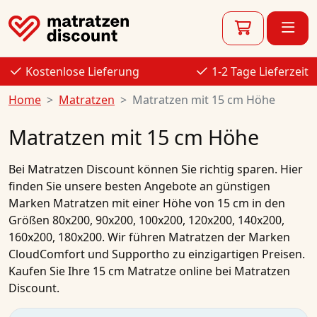
Kostenlose Lieferung
1-2 Tage Lieferzeit
Home
Matratzen
Matratzen mit 15 cm Höhe
Matratzen mit 15 cm Höhe
Bei
Matratzen Discount
können Sie richtig sparen. Hier
finden Sie unsere besten
Angebote
an
günstigen
Marken Matratzen
mit einer Höhe von 15 cm in den
Größen
80x200
,
90x200
,
100x200
,
120x200
,
140x200
,
160x200
,
180x200
. Wir führen
Matratzen
der Marken
CloudComfort
und
Supportho
zu einzigartigen Preisen.
Kaufen
Sie Ihre
15 cm Matratze
online
bei Matratzen
Discount.