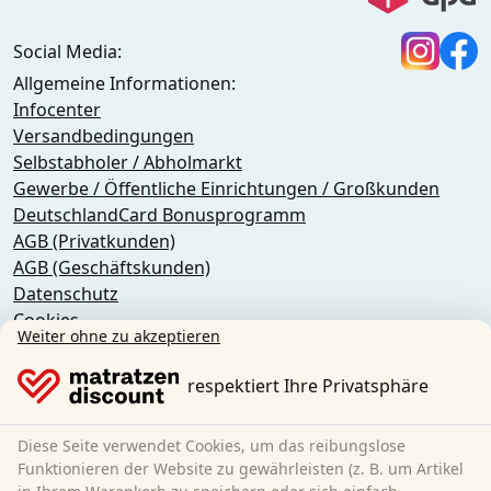
Social Media:
Allgemeine Informationen:
Infocenter
Versandbedingungen
Selbstabholer / Abholmarkt
Gewerbe / Öffentliche Einrichtungen / Großkunden
DeutschlandCard Bonusprogramm
AGB (Privatkunden)
AGB (Geschäftskunden)
Datenschutz
Cookies
Weiter ohne zu akzeptieren
Widerrufsbelehrung
Impressum
respektiert Ihre Privatsphäre
Vertrag widerrufen
Diese Seite verwendet Cookies, um das reibungslose
Sleezzz GmbH
Funktionieren der Website zu gewährleisten (z. B. um Artikel
Grebbener Str. 7