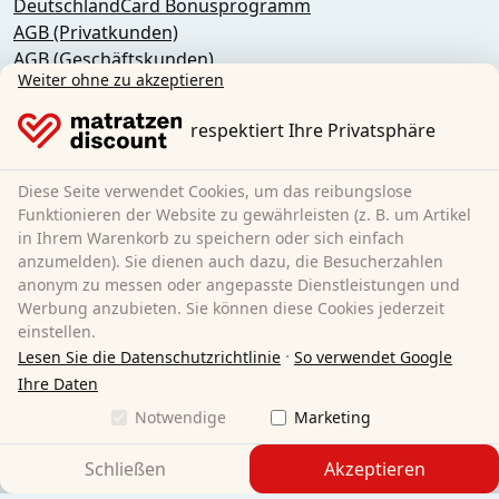
DeutschlandCard Bonusprogramm
AGB (Privatkunden)
AGB (Geschäftskunden)
Weiter ohne zu akzeptieren
Datenschutz
Cookies
respektiert Ihre Privatsphäre
Widerrufsbelehrung
Impressum
Vertrag widerrufen
Diese Seite verwendet Cookies, um das reibungslose
Funktionieren der Website zu gewährleisten (z. B. um Artikel
in Ihrem Warenkorb zu speichern oder sich einfach
Sleezzz GmbH
anzumelden). Sie dienen auch dazu, die Besucherzahlen
Grebbener Str. 7
anonym zu messen oder angepasste Dienstleistungen und
52525 Heinsberg
Werbung anzubieten. Sie können diese Cookies jederzeit
einstellen.
Deutschland
·
Lesen Sie die Datenschutzrichtlinie
So verwendet Google
Telefon:
+49 2452-9285830
Ihre Daten
E-Mail:
customer-service@matratzen.discount
Notwendige
Marketing
Alle Preise exkl. gesetzlicher MwSt.
Schließen
Akzeptieren