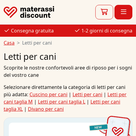
Consegna gratuita
1-2 giorni di consegna
Casa
Letti per cani
Letti per cani
Scoprite le nostre confortevoli aree di riposo per i sogni
del vostro cane
Selezionare direttamente la categoria di letti per cani
più adatta:
Cuscino per cani
|
Letti per cani
|
Letti per
cani taglia M
|
Letti per cani taglia L
|
Letti per cani
taglia XL
|
Divano per cani