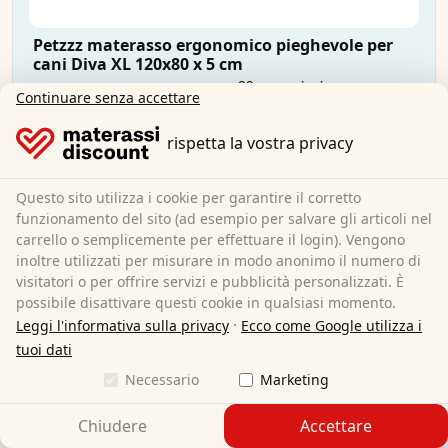
Petzzz materasso ergonomico pieghevole per
cani Diva XL 120x80 x 5 cm
Continuare senza accettare
80 x 120 cm
Dimensioni:
rispetta la vostra privacy
Schiuma viscosa/comfort foam
Materiale:
59,95 €
Questo sito utilizza i cookie per garantire il corretto
funzionamento del sito (ad esempio per salvare gli articoli nel
carrello o semplicemente per effettuare il login). Vengono
Spedizione gratuita
inoltre utilizzati per misurare in modo anonimo il numero di
Disponibile immediatamente
visitatori o per offrire servizi e pubblicità personalizzati. È
Per saperne di più
possibile disattivare questi cookie in qualsiasi momento.
·
Leggi l'informativa sulla privacy
Ecco come Google utilizza i
tuoi dati
Necessario
Marketing
Chiudere
Accettare