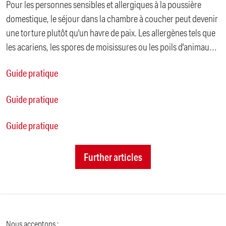
Pour les personnes sensibles et allergiques à la poussière
domestique, le séjour dans la chambre à coucher peut devenir
une torture plutôt qu'un havre de paix. Les allergènes tels que
les acariens, les spores de moisissures ou les poils d'animaux
s'accumulent de préférence dans la zone du lit, ce qui peut
Guide pratique
entraîner des troubles nocturnes tels que la congestion
nasale, les éternuements, les démangeaisons ou même
Guide pratique
l'asthme.
Guide pratique
Further articles
Nous acceptons :