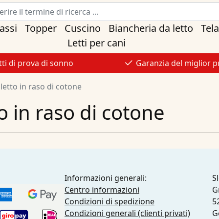
assi
Topper
Cuscino
Biancheria da letto
Tel
Letti per cani
tti di prova di sonno
Garanzia del miglior p
letto in raso di cotone
o in raso di cotone
Informazioni generali:
S
Centro informazioni
G
Condizioni di spedizione
5
Condizioni generali (clienti privati)
G