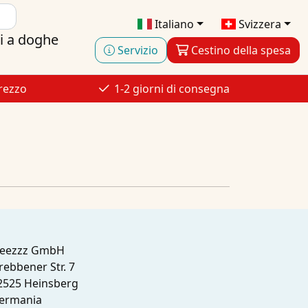
Italiano
Svizzera
ai a doghe
Servizio
Cestino della spesa
rezzo
1-2 giorni di consegna
leezzz GmbH
rebbener Str. 7
2525 Heinsberg
ermania